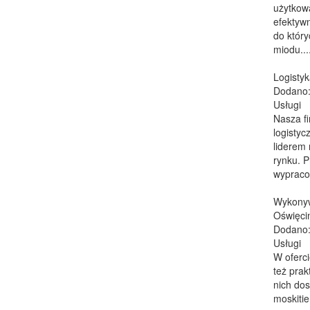
użytkow
efektyw
do który
miodu...
Logistyk
Dodano:
Usługi
Nasza fi
logistyc
liderem
rynku. P
wypraco
Wykonyw
Oświęci
Dodano:
Usługi
W oferci
też prak
nich do
moskitie