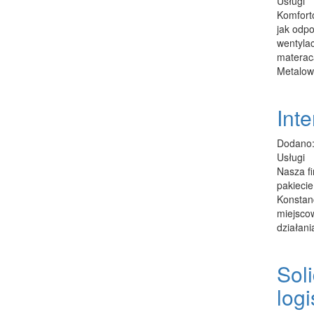
Usługi
Komforto
jak odpo
wentylac
materaca
Metalow
Inte
Dodano:
Usługi
Nasza fi
pakiecie
Konstan
miejsco
działania
Sol
log