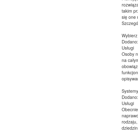
rozwiąza
takim p
się one
Szczegól
Wybierz
Dodano:
Usługi
Osoby n
na cały
obowiąz
funkcjo
opisywa
Systemy 
Dodano:
Usługi
Obecnie
naprawd
rodzaju,
dziedzin