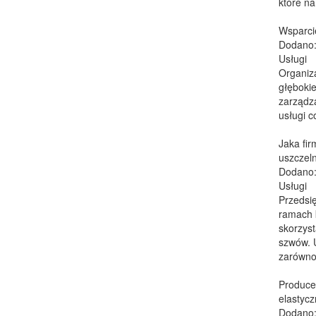
które na
Wsparcie
Dodano:
Usługi
Organiza
głębokie
zarządza
usługi c
Jaka fi
uszczel
Dodano:
Usługi
Przedsię
ramach 
skorzyst
szwów. 
zarówno.
Produce
elastyc
Dodano: