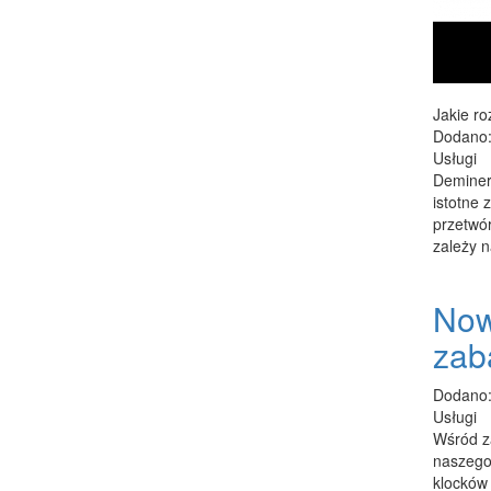
Jakie r
Dodano:
Usługi
Deminer
istotne
przetwór
zależy n
Now
zab
Dodano:
Usługi
Wśród za
naszego
klocków