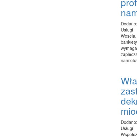
pro
nam
Dodano:
Usługi
Wesela, 
bankiety
wymagaj
zaplecza
namioto
Wła
zas
dek
mio
Dodano:
Usługi
Współcz