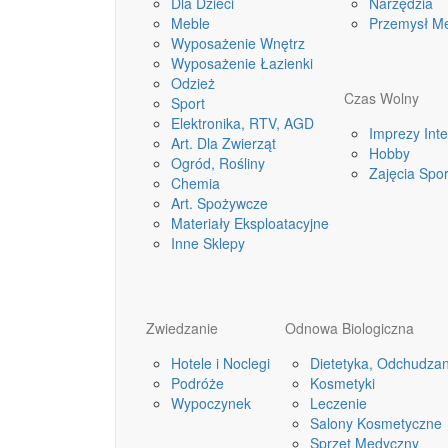
Dla Dzieci
Narzędzia
Meble
Przemysł M
Wyposażenie Wnętrz
Wyposażenie Łazienki
Odzież
Czas Wolny
Sport
Elektronika, RTV, AGD
Imprezy Int
Art. Dla Zwierząt
Hobby
Ogród, Rośliny
Zajęcia Spo
Chemia
Art. Spożywcze
Materiały Eksploatacyjne
Inne Sklepy
Zwiedzanie
Odnowa Biologiczna
Hotele i Noclegi
Dietetyka, Odchudzan
Podróże
Kosmetyki
Wypoczynek
Leczenie
Salony Kosmetyczne
Sprzęt Medyczny