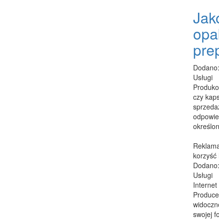
Jak
opa
pre
Dodano:
Usługi
Produko
czy kap
sprzeda
odpowie
określon
Reklama
korzyść 
Dodano:
Usługi
Internet
Producen
widoczno
swojej f