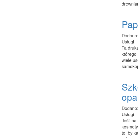
drewnian
Pap
Dodano:
Usługi
Ta druk
którego
wiele us
samokop
Szk
opa
Dodano:
Usługi
Jeśli na
kosmety
to, by k