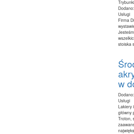
Trybunki
Dodano:
Usługi
Firma D
wystawi
Jesteśmy
wszelki
stoiska 
Śro
akr
w d
Dodano:
Usługi
Lakiery
główny p
Troton, 
zaawans
najwięks