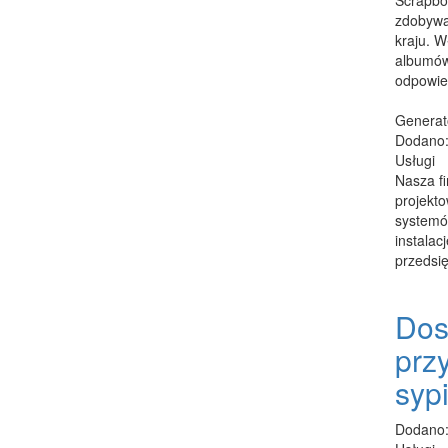
Scrapboo
zdobywa
kraju. W
albumów
odpowied
Generat
Dodano:
Usługi
Nasza f
projekt
systemó
instalac
przedsię
Dos
prz
sypi
Dodano: