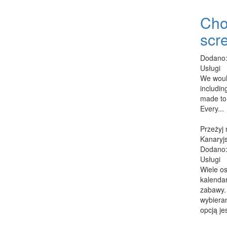
Cho
scr
Dodano:
Usługi
We would
includi
made to 
Every...
Przeżyj
Kanaryj
Dodano:
Usługi
Wiele o
kalenda
zabawy.
wybieran
opcją jes