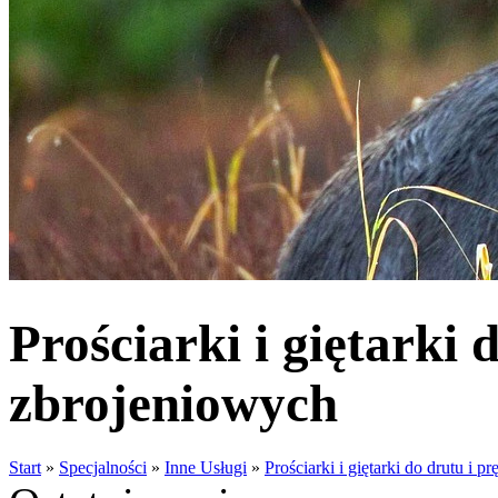
Prościarki i giętarki 
zbrojeniowych
Start
»
Specjalności
»
Inne Usługi
»
Prościarki i giętarki do drutu i 