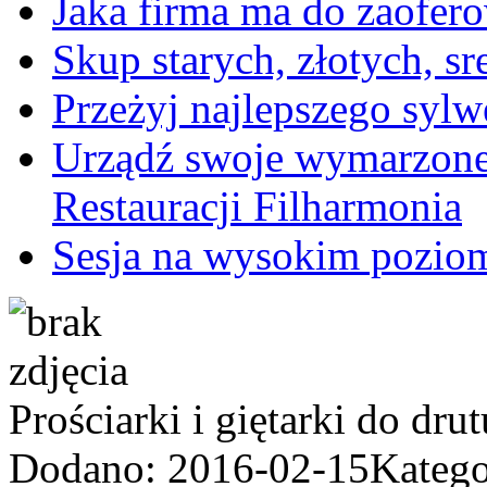
Jaka firma ma do zaofer
Skup starych, złotych, s
Przeżyj najlepszego syl
Urządź swoje wymarzone
Restauracji Filharmonia
Sesja na wysokim pozio
Prościarki i giętarki do dr
Dodano: 2016-02-15
Katego