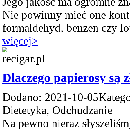
Jego jakość ma ogromne zna
Nie powinny mieć one konta
formaldehyd, benzen czy lot
więcej
>
Dlaczego papierosy są z
Dodano: 2021-10-05
Katego
Dietetyka, Odchudzanie
Na pewno nieraz słyszeliśmy