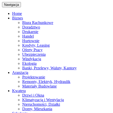
Nawigacja
Home
Biznes
Biura Rachunkowe
Doradztwo
Drukarnie
Handel
Hurtownie
Kredyty, Leasing
Oferty Pracy
Ubezpieczenia
Windykacja
Ekologia
Banki, Przelewy, Waluty, Kantory
Aranżacja
Projektowanie
Remonty, Elektryk, Hydraulik
Materiały Budowlane
Kwatera
Drzwi i Okna
Klimatyzacja i Wentylacja
Nieruchomości, Działki
Domy, Mieszkania