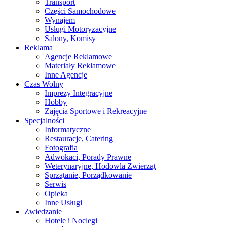
Transport
Części Samochodowe
Wynajem
Usługi Motoryzacyjne
Salony, Komisy
Reklama
Agencje Reklamowe
Materiały Reklamowe
Inne Agencje
Czas Wolny
Imprezy Integracyjne
Hobby
Zajęcia Sportowe i Rekreacyjne
Specjalności
Informatyczne
Restauracje, Catering
Fotografia
Adwokaci, Porady Prawne
Weterynaryjne, Hodowla Zwierząt
Sprzątanie, Porządkowanie
Serwis
Opieka
Inne Usługi
Zwiedzanie
Hotele i Noclegi