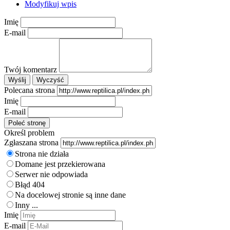
Modyfikuj wpis
Imię
E-mail
Twój komentarz
Polecana strona
Imię
E-mail
Określ problem
Zgłaszana strona
Strona nie działa
Domane jest przekierowana
Serwer nie odpowiada
Błąd 404
Na docelowej stronie są inne dane
Inny ...
Imię
E-mail