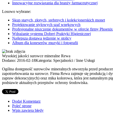
Innowacyjne rozwiązania dla branży farmaceutycznej
Losowo wybrane:
Skup starych, złotych, srebrnych i kolekcjonerskich monet
Projektowanie stylowych szaf wnękowych
Profesjonalne niszczenie dokumentów w ofercie firmy Phoenix
Wdrażanie systemu Dobrej Praktyki Higienicznej
Najlepsza dostawa jedzenie w stolicy
Album dla koneserów muzyki i fotografii
Wysokiej jakości surowce mineralne Rewa
Dodano: 2016-02-18
Kategoria: Specjalności / Inne Usługi
Ogólna dostępność surowców mineralnych otworzyła przed producen
zapotrzebowania na surowce. Firma Rewa zajmuje się produkcją i d
zapraw dekoracyjnych) oraz mika kolorowa, która jest naturalnym p
podstawie aktualnych przepisów ochrony środowiska.
Dodaj Komentarz
Poleć stronę
Wpis zawiera błędy