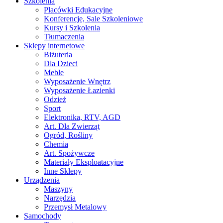
Szkolenia
Placówki Edukacyjne
Konferencje, Sale Szkoleniowe
Kursy i Szkolenia
Tłumaczenia
Sklepy internetowe
Biżuteria
Dla Dzieci
Meble
Wyposażenie Wnętrz
Wyposażenie Łazienki
Odzież
Sport
Elektronika, RTV, AGD
Art. Dla Zwierząt
Ogród, Rośliny
Chemia
Art. Spożywcze
Materiały Eksploatacyjne
Inne Sklepy
Urządzenia
Maszyny
Narzędzia
Przemysł Metalowy
Samochody