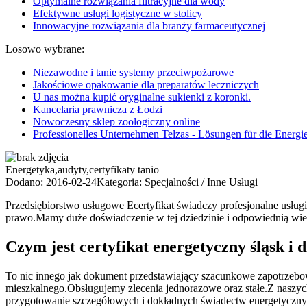
Optymalne rozwiązania filtracyjne dla wody
Efektywne usługi logistyczne w stolicy
Innowacyjne rozwiązania dla branży farmaceutycznej
Losowo wybrane:
Niezawodne i tanie systemy przeciwpożarowe
Jakościowe opakowanie dla preparatów leczniczych
U nas można kupić oryginalne sukienki z koronki.
Kancelaria prawnicza z Łodzi
Nowoczesny sklep zoologiczny online
Professionelles Unternehmen Telzas - Lösungen für die Energi
Energetyka,audyty,certyfikaty tanio
Dodano: 2016-02-24
Kategoria: Specjalności / Inne Usługi
Przedsiębiorstwo usługowe Ecertyfikat świadczy profesjonalne usług
prawo.Mamy duże doświadczenie w tej dziedzinie i odpowiednią wi
Czym jest certyfikat energetyczny śląsk i 
To nic innego jak dokument przedstawiający szacunkowe zapotrzebo
mieszkalnego.Obsługujemy zlecenia jednorazowe oraz stałe.Z naszy
przygotowanie szczegółowych i dokładnych świadectw energetyczny