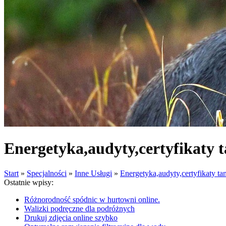
Energetyka,audyty,certyfikaty t
Start
»
Specjalności
»
Inne Usługi
»
Energetyka,audyty,certyfikaty ta
Ostatnie wpisy:
Różnorodność spódnic w hurtowni online.
Walizki podręczne dla podróżnych
Drukuj zdjęcia online szybko