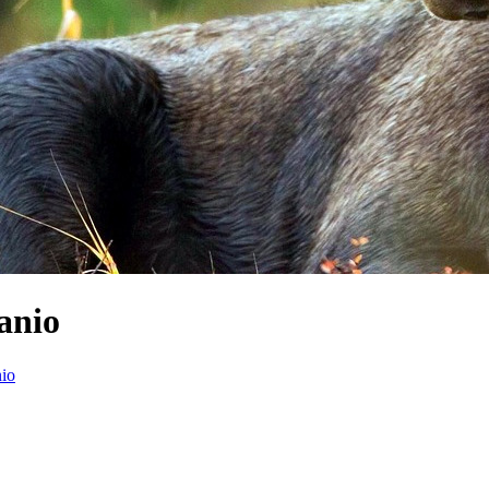
anio
nio