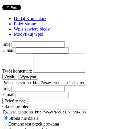
Dodaj Komentarz
Poleć stronę
Wpis zawiera błędy
Modyfikuj wpis
Imię
E-mail
Twój komentarz
Polecana strona
Imię
E-mail
Określ problem
Zgłaszana strona
Strona nie działa
Domane jest przekierowana