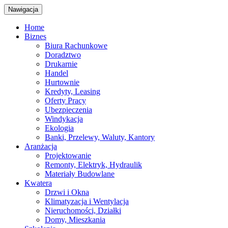
Nawigacja
Home
Biznes
Biura Rachunkowe
Doradztwo
Drukarnie
Handel
Hurtownie
Kredyty, Leasing
Oferty Pracy
Ubezpieczenia
Windykacja
Ekologia
Banki, Przelewy, Waluty, Kantory
Aranżacja
Projektowanie
Remonty, Elektryk, Hydraulik
Materiały Budowlane
Kwatera
Drzwi i Okna
Klimatyzacja i Wentylacja
Nieruchomości, Działki
Domy, Mieszkania