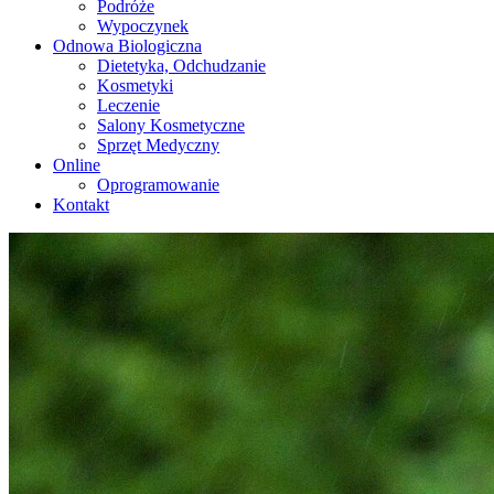
Podróże
Wypoczynek
Odnowa Biologiczna
Dietetyka, Odchudzanie
Kosmetyki
Leczenie
Salony Kosmetyczne
Sprzęt Medyczny
Online
Oprogramowanie
Kontakt