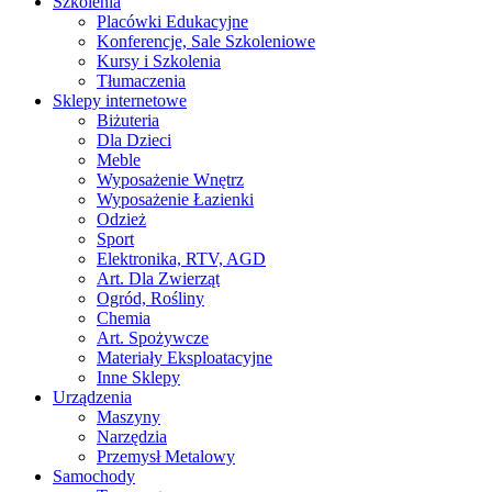
Szkolenia
Placówki Edukacyjne
Konferencje, Sale Szkoleniowe
Kursy i Szkolenia
Tłumaczenia
Sklepy internetowe
Biżuteria
Dla Dzieci
Meble
Wyposażenie Wnętrz
Wyposażenie Łazienki
Odzież
Sport
Elektronika, RTV, AGD
Art. Dla Zwierząt
Ogród, Rośliny
Chemia
Art. Spożywcze
Materiały Eksploatacyjne
Inne Sklepy
Urządzenia
Maszyny
Narzędzia
Przemysł Metalowy
Samochody