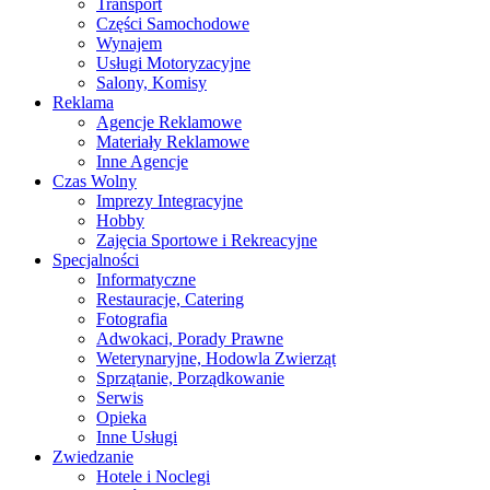
Transport
Części Samochodowe
Wynajem
Usługi Motoryzacyjne
Salony, Komisy
Reklama
Agencje Reklamowe
Materiały Reklamowe
Inne Agencje
Czas Wolny
Imprezy Integracyjne
Hobby
Zajęcia Sportowe i Rekreacyjne
Specjalności
Informatyczne
Restauracje, Catering
Fotografia
Adwokaci, Porady Prawne
Weterynaryjne, Hodowla Zwierząt
Sprzątanie, Porządkowanie
Serwis
Opieka
Inne Usługi
Zwiedzanie
Hotele i Noclegi