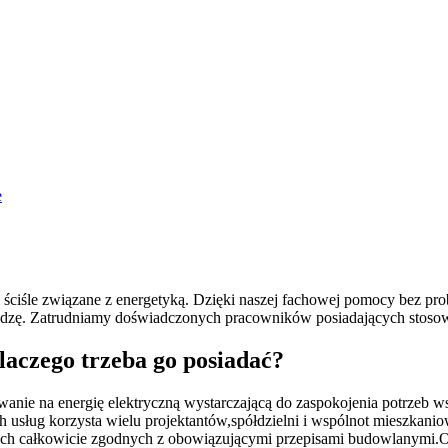
e
i ściśle związane z energetyką. Dzięki naszej fachowej pomocy bez pr
edzę. Zatrudniamy doświadczonych pracowników posiadających stoso
dlaczego trzeba go posiadać?
wanie na energię elektryczną wystarczającą do zaspokojenia potrzeb
ch usług korzysta wielu projektantów,spółdzielni i wspólnot mieszk
ch całkowicie zgodnych z obowiązującymi przepisami budowlanymi.O