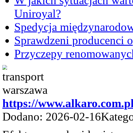
W jakich sytuacjach wart
Uniroyal?
Spedycja międzynarodow
Sprawdzeni producenci 
Przyczepy renomowanyc
https://www.alkaro.com.pl
Dodano: 2026-02-16
Katego