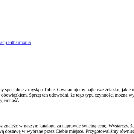
cji Filharmonia
śmy specjalnie z myślą o Tobie. Gwarantujemy najlepsze żelazko, jaki
 obowiązkiem. Sprzęt ten udowodni, że tego typu czynności można wyko
rzyjemność.
 znaleźć w naszym katalogu za naprawdę świetną cenę. Wystarczy, że 
wą dostawę w wybrane przez Ciebie miejsce. Przygotowaliśmy również 