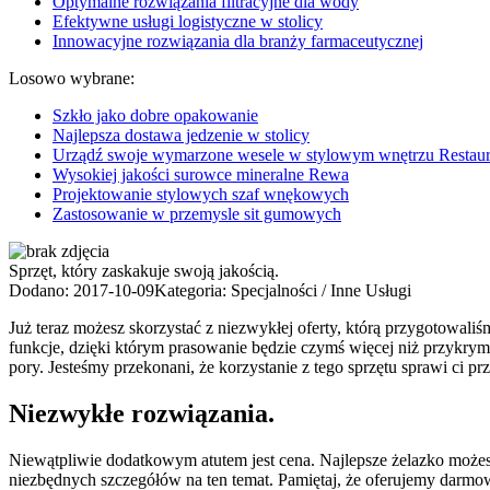
Optymalne rozwiązania filtracyjne dla wody
Efektywne usługi logistyczne w stolicy
Innowacyjne rozwiązania dla branży farmaceutycznej
Losowo wybrane:
Szkło jako dobre opakowanie
Najlepsza dostawa jedzenie w stolicy
Urządź swoje wymarzone wesele w stylowym wnętrzu Restaura
Wysokiej jakości surowce mineralne Rewa
Projektowanie stylowych szaf wnękowych
Zastosowanie w przemysle sit gumowych
Sprzęt, który zaskakuje swoją jakością.
Dodano: 2017-10-09
Kategoria: Specjalności / Inne Usługi
Już teraz możesz skorzystać z niezwykłej oferty, którą przygotowali
funkcje, dzięki którym prasowanie będzie czymś więcej niż przykrym
pory. Jesteśmy przekonani, że korzystanie z tego sprzętu sprawi ci p
Niezwykłe rozwiązania.
Niewątpliwie dodatkowym atutem jest cena. Najlepsze żelazko możesz
niezbędnych szczegółów na ten temat. Pamiętaj, że oferujemy darmo