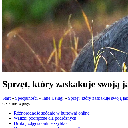
Sprzęt, który zaskakuje swoją j
Start
»
Specjalności
»
Inne Usługi
»
Sprzęt, który zaskakuje swoją jak
Ostatnie wpisy:
Różnorodność spódnic w hurtowni online.
Walizki podręczne dla podróżnych
Drukuj zdjęcia online szybko