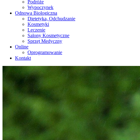
Podróże
Wypoczynek
Odnowa Biologiczna
Dietetyka, Odchudzanie
Kosmetyki
Leczenie
Salony Kosmetyczne
Sprzęt Medyczny
Online
Oprogramowanie
Kontakt