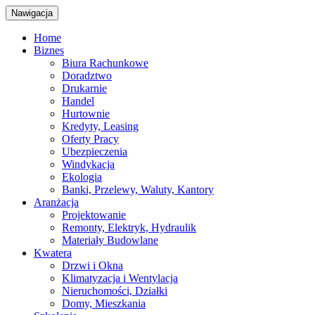
Nawigacja
Home
Biznes
Biura Rachunkowe
Doradztwo
Drukarnie
Handel
Hurtownie
Kredyty, Leasing
Oferty Pracy
Ubezpieczenia
Windykacja
Ekologia
Banki, Przelewy, Waluty, Kantory
Aranżacja
Projektowanie
Remonty, Elektryk, Hydraulik
Materiały Budowlane
Kwatera
Drzwi i Okna
Klimatyzacja i Wentylacja
Nieruchomości, Działki
Domy, Mieszkania