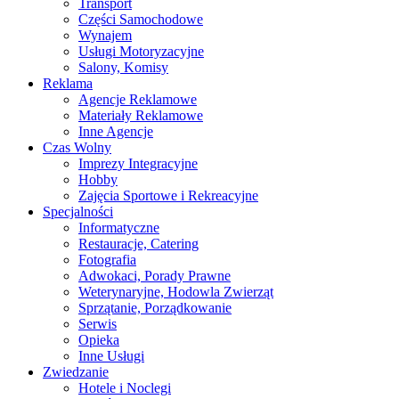
Transport
Części Samochodowe
Wynajem
Usługi Motoryzacyjne
Salony, Komisy
Reklama
Agencje Reklamowe
Materiały Reklamowe
Inne Agencje
Czas Wolny
Imprezy Integracyjne
Hobby
Zajęcia Sportowe i Rekreacyjne
Specjalności
Informatyczne
Restauracje, Catering
Fotografia
Adwokaci, Porady Prawne
Weterynaryjne, Hodowla Zwierząt
Sprzątanie, Porządkowanie
Serwis
Opieka
Inne Usługi
Zwiedzanie
Hotele i Noclegi