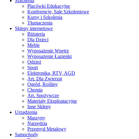
Szkolenia
Placówki Edukacyjne
Konferencje, Sale Szkoleniowe
Kursy i Szkolenia
Tłumaczenia
Sklepy internetowe
Biżuteria
Dla Dzieci
Meble
Wyposażenie Wnętrz
Wyposażenie Łazienki
Odzież
Sport
Elektronika, RTV, AGD
Art. Dla Zwierząt
Ogród, Rośliny
Chemia
Art. Spożywcze
Materiały Eksploatacyjne
Inne Sklepy
Urządzenia
Maszyny
Narzędzia
Przemysł Metalowy
Samochody