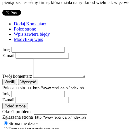
pieniądze. Jesteśmy firmą, która działa na rynku od wielu lat, więc w
Dodaj Komentarz
Poleć stronę
Wpis zawiera błędy
Modyfikuj wpis
Imię
E-mail
Twój komentarz
Polecana strona
Imię
E-mail
Określ problem
Zgłaszana strona
Strona nie działa