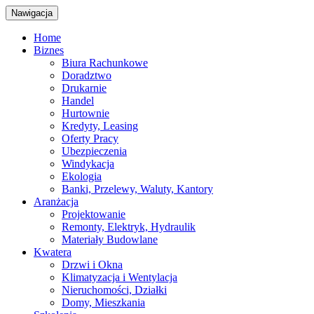
Nawigacja
Home
Biznes
Biura Rachunkowe
Doradztwo
Drukarnie
Handel
Hurtownie
Kredyty, Leasing
Oferty Pracy
Ubezpieczenia
Windykacja
Ekologia
Banki, Przelewy, Waluty, Kantory
Aranżacja
Projektowanie
Remonty, Elektryk, Hydraulik
Materiały Budowlane
Kwatera
Drzwi i Okna
Klimatyzacja i Wentylacja
Nieruchomości, Działki
Domy, Mieszkania