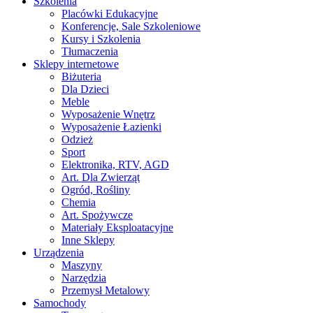
Szkolenia
Placówki Edukacyjne
Konferencje, Sale Szkoleniowe
Kursy i Szkolenia
Tłumaczenia
Sklepy internetowe
Biżuteria
Dla Dzieci
Meble
Wyposażenie Wnętrz
Wyposażenie Łazienki
Odzież
Sport
Elektronika, RTV, AGD
Art. Dla Zwierząt
Ogród, Rośliny
Chemia
Art. Spożywcze
Materiały Eksploatacyjne
Inne Sklepy
Urządzenia
Maszyny
Narzędzia
Przemysł Metalowy
Samochody