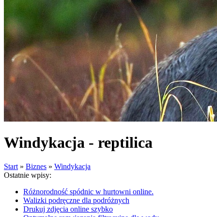
Windykacja - reptilica
Start
»
Biznes
»
Windykacja
Ostatnie wpisy:
Różnorodność spódnic w hurtowni online.
Walizki podręczne dla podróżnych
Drukuj zdjęcia online szybko