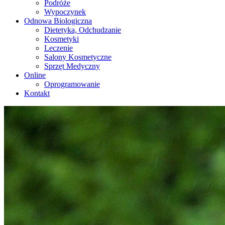
Podróże
Wypoczynek
Odnowa Biologiczna
Dietetyka, Odchudzanie
Kosmetyki
Leczenie
Salony Kosmetyczne
Sprzęt Medyczny
Online
Oprogramowanie
Kontakt