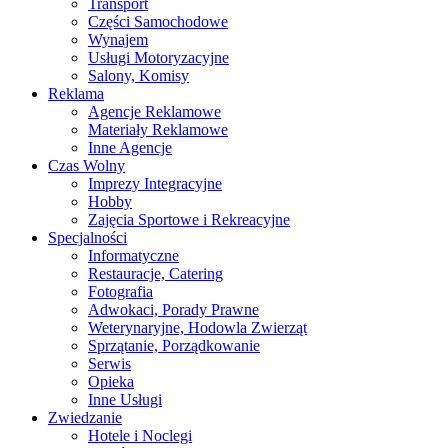
Transport
Części Samochodowe
Wynajem
Usługi Motoryzacyjne
Salony, Komisy
Reklama
Agencje Reklamowe
Materiały Reklamowe
Inne Agencje
Czas Wolny
Imprezy Integracyjne
Hobby
Zajęcia Sportowe i Rekreacyjne
Specjalności
Informatyczne
Restauracje, Catering
Fotografia
Adwokaci, Porady Prawne
Weterynaryjne, Hodowla Zwierząt
Sprzątanie, Porządkowanie
Serwis
Opieka
Inne Usługi
Zwiedzanie
Hotele i Noclegi