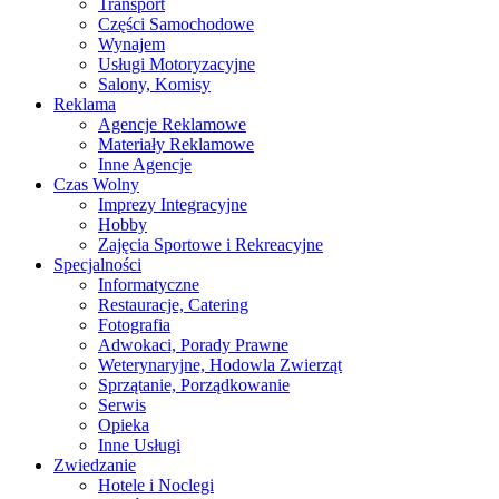
Transport
Części Samochodowe
Wynajem
Usługi Motoryzacyjne
Salony, Komisy
Reklama
Agencje Reklamowe
Materiały Reklamowe
Inne Agencje
Czas Wolny
Imprezy Integracyjne
Hobby
Zajęcia Sportowe i Rekreacyjne
Specjalności
Informatyczne
Restauracje, Catering
Fotografia
Adwokaci, Porady Prawne
Weterynaryjne, Hodowla Zwierząt
Sprzątanie, Porządkowanie
Serwis
Opieka
Inne Usługi
Zwiedzanie
Hotele i Noclegi