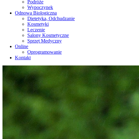
Podróże
Wypoczynek
Odnowa Biologiczna
Dietetyka, Odchudzanie
Kosmetyki
Leczenie
Salony Kosmetyczne
Sprzęt Medyczny
Online
Oprogramowanie
Kontakt