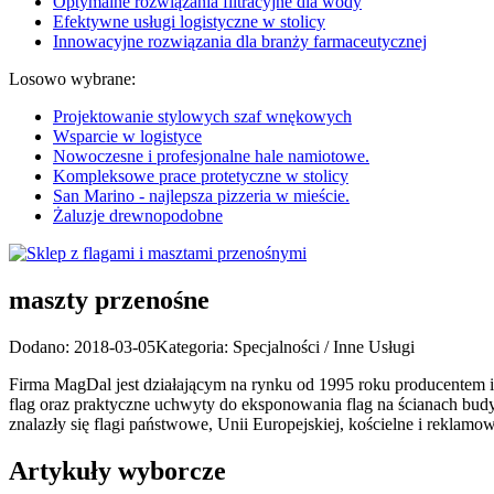
Optymalne rozwiązania filtracyjne dla wody
Efektywne usługi logistyczne w stolicy
Innowacyjne rozwiązania dla branży farmaceutycznej
Losowo wybrane:
Projektowanie stylowych szaf wnękowych
Wsparcie w logistyce
Nowoczesne i profesjonalne hale namiotowe.
Kompleksowe prace protetyczne w stolicy
San Marino - najlepsza pizzeria w mieście.
Żaluzje drewnopodobne
maszty przenośne
Dodano: 2018-03-05
Kategoria: Specjalności / Inne Usługi
Firma MagDal jest działającym na rynku od 1995 roku producentem i
flag oraz praktyczne uchwyty do eksponowania flag na ścianach budyn
znalazły się flagi państwowe, Unii Europejskiej, kościelne i reklamo
Artykuły wyborcze