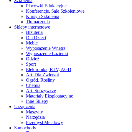
Szkolenia
Placówki Edukacyjne
Konferencje, Sale Szkoleniowe
Kursy i Szkolenia
Tłumaczenia
Sklepy internetowe
Biżuteria
Dla Dzieci
Meble
Wyposażenie Wnętrz
Wyposażenie Łazienki
Odzież
Sport
Elektronika, RTV, AGD
Art. Dla Zwierząt
Ogród, Rośliny
Chemia
Art. Spożywcze
Materiały Eksploatacyjne
Inne Sklepy
Urządzenia
Maszyny
Narzędzia
Przemysł Metalowy
Samochody