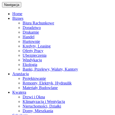
Nawigacja
Home
Biznes
Biura Rachunkowe
Doradztwo
Drukarnie
Handel
Hurtownie
Kredyty, Leasing
Oferty Pracy
Ubezpieczenia
Windykacja
Ekologia
Banki, Przelewy, Waluty, Kantory
Aranżacja
Projektowanie
Remonty, Elektryk, Hydraulik
Materiały Budowlane
Kwatera
Drzwi i Okna
Klimatyzacja i Wentylacja
Nieruchomości, Działki
Domy, Mieszkania