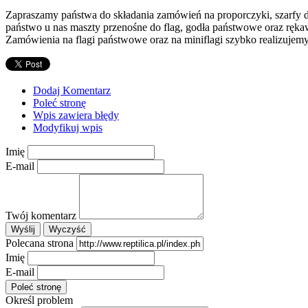
Zapraszamy państwa do składania zamówień na proporczyki, szarfy d
państwo u nas maszty przenośne do flag, godła państwowe oraz ręka
Zamówienia na flagi państwowe oraz na miniflagi szybko realizujemy
Dodaj Komentarz
Poleć stronę
Wpis zawiera błędy
Modyfikuj wpis
Imię
E-mail
Twój komentarz
Polecana strona
Imię
E-mail
Określ problem