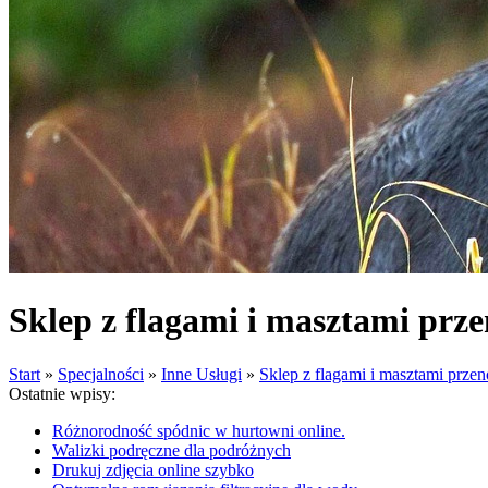
Sklep z flagami i masztami prz
Start
»
Specjalności
»
Inne Usługi
»
Sklep z flagami i masztami prze
Ostatnie wpisy:
Różnorodność spódnic w hurtowni online.
Walizki podręczne dla podróżnych
Drukuj zdjęcia online szybko