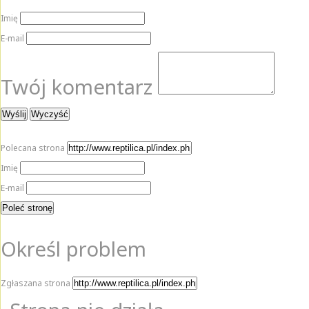
Imię
E-mail
Twój komentarz
Polecana strona
Imię
E-mail
Określ problem
Zgłaszana strona