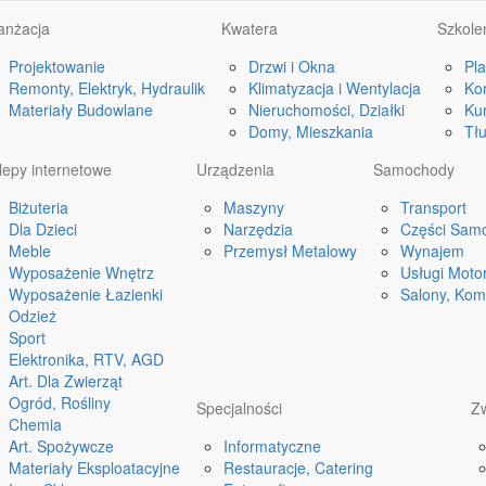
anżacja
Kwatera
Szkole
Projektowanie
Drzwi i Okna
Pl
Remonty, Elektryk, Hydraulik
Klimatyzacja i Wentylacja
Ko
Materiały Budowlane
Nieruchomości, Działki
Kur
Domy, Mieszkania
Tł
lepy internetowe
Urządzenia
Samochody
Biżuteria
Maszyny
Transport
Dla Dzieci
Narzędzia
Części Sam
Meble
Przemysł Metalowy
Wynajem
Wyposażenie Wnętrz
Usługi Moto
Wyposażenie Łazienki
Salony, Kom
Odzież
Sport
Elektronika, RTV, AGD
Art. Dla Zwierząt
Ogród, Rośliny
Specjalności
Z
Chemia
Art. Spożywcze
Informatyczne
Materiały Eksploatacyjne
Restauracje, Catering