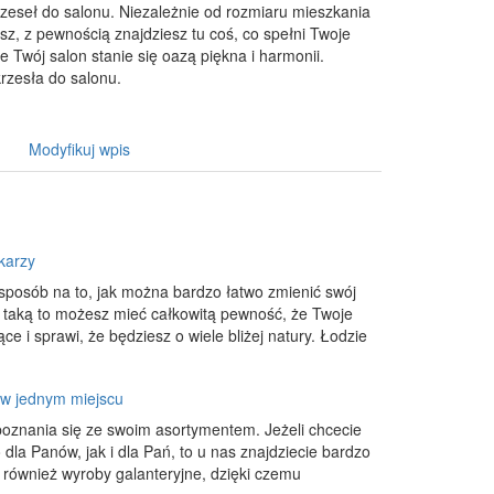
rzeseł do salonu. Niezależnie od rozmiaru mieszkania
jesz, z pewnością znajdziesz tu coś, co spełni Twoje
e Twój salon stanie się oazą piękna i harmonii.
krzesła do salonu.
Modyfikuj wpis
karzy
sposób na to, jak można bardzo łatwo zmienić swój
 taką to możesz mieć całkowitą pewność, że Twoje
ce i sprawi, że będziesz o wiele bliżej natury. Łodzie
 w jednym miejscu
poznania się ze swoim asortymentem. Jeżeli chcecie
la Panów, jak i dla Pań, to u nas znajdziecie bardzo
ównież wyroby galanteryjne, dzięki czemu