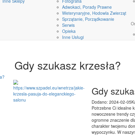
Inne Sklepy
Fotografia
Adwokaci, Porady Prawne
Weterynaryjne, Hodowla Zwierząt
Sprzątanie, Porządkowanie
On
Serwis
Opieka
Inne Usługi
Gdy szukasz krzesła?
ła?
Gdy szuka
Dodano: 2024-02-05
K
Potrzebne Ci idealne k
nowoczesne trendy czy
ogromne znaczenie dla
charakter twojemu dom
wypoczynku. W naszym 