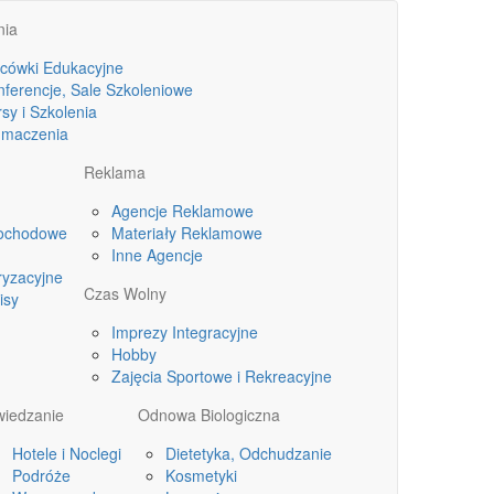
nia
acówki Edukacyjne
nferencje, Sale Szkoleniowe
sy i Szkolenia
umaczenia
Reklama
Agencje Reklamowe
ochodowe
Materiały Reklamowe
Inne Agencje
ryzacyjne
Czas Wolny
isy
Imprezy Integracyjne
Hobby
Zajęcia Sportowe i Rekreacyjne
wiedzanie
Odnowa Biologiczna
Hotele i Noclegi
Dietetyka, Odchudzanie
Podróże
Kosmetyki