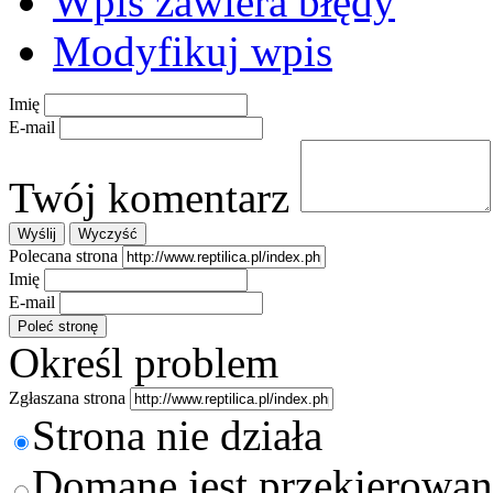
Wpis zawiera błędy
Modyfikuj wpis
Imię
E-mail
Twój komentarz
Polecana strona
Imię
E-mail
Określ problem
Zgłaszana strona
Strona nie działa
Domane jest przekierowan