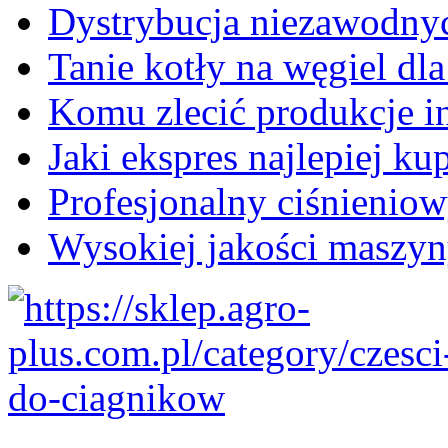
Dystrybucja niezawodny
Tanie kotły na węgiel dl
Komu zlecić produkcje i
Jaki ekspres najlepiej k
Profesjonalny ciśnienio
Wysokiej jakości maszyn