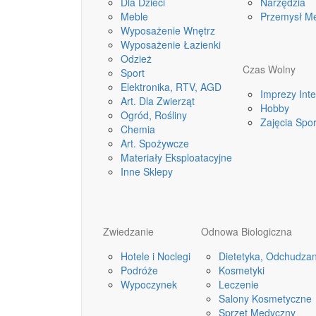
Dla Dzieci
Narzędzia
Meble
Przemysł M
Wyposażenie Wnętrz
Wyposażenie Łazienki
Odzież
Czas Wolny
Sport
Elektronika, RTV, AGD
Imprezy Int
Art. Dla Zwierząt
Hobby
Ogród, Rośliny
Zajęcia Spo
Chemia
Art. Spożywcze
Materiały Eksploatacyjne
Inne Sklepy
Zwiedzanie
Odnowa Biologiczna
Hotele i Noclegi
Dietetyka, Odchudzan
Podróże
Kosmetyki
Wypoczynek
Leczenie
Salony Kosmetyczne
Sprzęt Medyczny