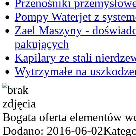
Przenośniki przemysłow
Pompy Waterjet z system
Zael Maszyny - doświadc
pakujących
Kapilary ze stali nierdze
Wytrzymałe na uszkodze
Bogata oferta elementów w
Dodano: 2016-06-02
Katego