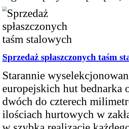
Sprzedaż spłaszczonych taśm st
Starannie wyselekcjonowana
europejskich hut bednarka 
dwóch do czterech milimetr
ilościach hurtowych w zak
w szybką realizację każdego