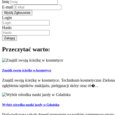
Imię
E-mail
Login
Hasło
Przeczytać warto:
Znajdź swoją ścieżkę w kosmetyce
Znajdź swoją ścieżkę w kosmetyce. Technikum kosmetyczne Zielona G
zgłębienia tajników makijażu, pielęgnacji skóry oraz ró�...
Wybór ośrodka nauki jazdy w Gdańsku
Doświadczona szkoła Speed proponuje wszystkim zainteresowanym os