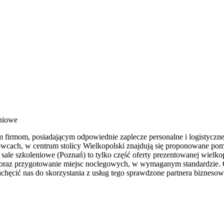
eniowe
firmom, posiadającym odpowiednie zaplecze personalne i logistyczne - 
rowcach, w centrum stolicy Wielkopolski znajdują się proponowane po
 sale szkoleniowe (Poznań) to tylko część oferty prezentowanej wielkop
a oraz przygotowanie miejsc noclegowych, w wymaganym standardzie. 
chęcić nas do skorzystania z usług tego sprawdzone partnera bizneso