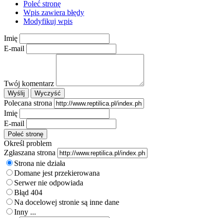
Poleć stronę
Wpis zawiera błędy
Modyfikuj wpis
Imię
E-mail
Twój komentarz
Polecana strona
Imię
E-mail
Określ problem
Zgłaszana strona
Strona nie działa
Domane jest przekierowana
Serwer nie odpowiada
Błąd 404
Na docelowej stronie są inne dane
Inny ...