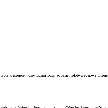
óra to miejsce, gdzie można rozwijać pasję i zdobywać nowe umiejętn
obom profesjonalny kurs prawo jazdy w Gdańsku, którego część prakt