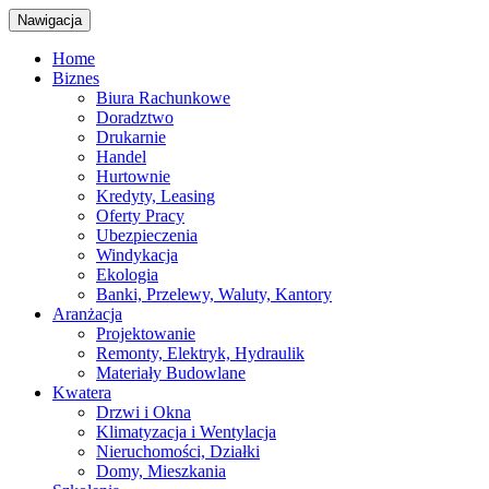
Nawigacja
Home
Biznes
Biura Rachunkowe
Doradztwo
Drukarnie
Handel
Hurtownie
Kredyty, Leasing
Oferty Pracy
Ubezpieczenia
Windykacja
Ekologia
Banki, Przelewy, Waluty, Kantory
Aranżacja
Projektowanie
Remonty, Elektryk, Hydraulik
Materiały Budowlane
Kwatera
Drzwi i Okna
Klimatyzacja i Wentylacja
Nieruchomości, Działki
Domy, Mieszkania