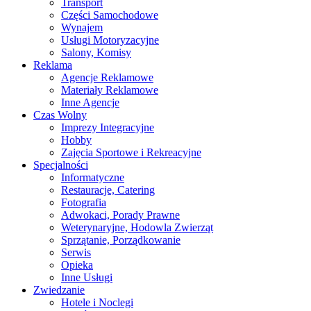
Transport
Części Samochodowe
Wynajem
Usługi Motoryzacyjne
Salony, Komisy
Reklama
Agencje Reklamowe
Materiały Reklamowe
Inne Agencje
Czas Wolny
Imprezy Integracyjne
Hobby
Zajęcia Sportowe i Rekreacyjne
Specjalności
Informatyczne
Restauracje, Catering
Fotografia
Adwokaci, Porady Prawne
Weterynaryjne, Hodowla Zwierząt
Sprzątanie, Porządkowanie
Serwis
Opieka
Inne Usługi
Zwiedzanie
Hotele i Noclegi