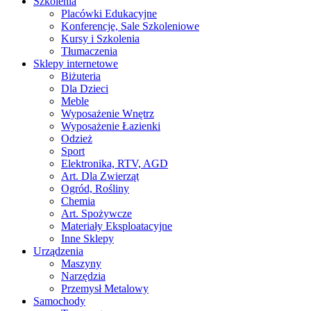
Szkolenia
Placówki Edukacyjne
Konferencje, Sale Szkoleniowe
Kursy i Szkolenia
Tłumaczenia
Sklepy internetowe
Biżuteria
Dla Dzieci
Meble
Wyposażenie Wnętrz
Wyposażenie Łazienki
Odzież
Sport
Elektronika, RTV, AGD
Art. Dla Zwierząt
Ogród, Rośliny
Chemia
Art. Spożywcze
Materiały Eksploatacyjne
Inne Sklepy
Urządzenia
Maszyny
Narzędzia
Przemysł Metalowy
Samochody