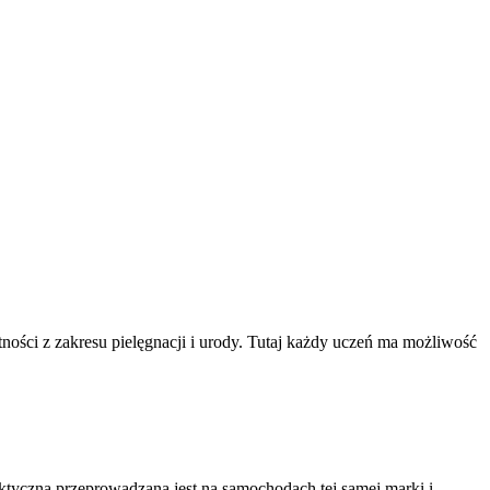
ości z zakresu pielęgnacji i urody. Tutaj każdy uczeń ma możliwość
yczna przeprowadzana jest na samochodach tej samej marki i