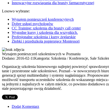
Innowacyjne rozwiązania dla branży farmaceutycznej
Losowo wybrane:
Wynajem pomieszczeń konferencyjnych
Dobre usługi psychologów
CC Training: szkolenia dla branży call center
Wygodne kursy i szkolenia dla wszystkich.
Profesjonalne szkolenia i kursy żeglarskie
Żłobki i przedszkola popierające Montessori
Wynajem pomieszczeń szkoleniowych w Poznaniu
Dodano: 2016-02-11
Kategoria: Szkolenia / Konferencje, Sale Szkol
Organizację szkolenia biznesowego najlepiej powierzyć sprawdzonym 
tanie i przestronne sale szkoleniowe. Poznań - w nowoczesnych biu
generacji sprzęt multimedialny i systemy nagłaśniające. Proponowane
możliwość transportu uczestników szkolenia do wskazanego miejsc
są jednymi z najtańszych w całym mieście, co powinno dodatkowo za
stale poszerzającego swoją działalność.
Dodaj Komentarz