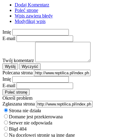
Dodaj Komentarz
Poleć stronę
Wpis zawiera błędy
Modyfikuj wpis
Imię
E-mail
Twój komentarz
Polecana strona
Imię
E-mail
Określ problem
Zgłaszana strona
Strona nie działa
Domane jest przekierowana
Serwer nie odpowiada
Błąd 404
Na docelowej stronie są inne dane