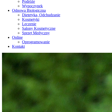
Podróże
Wypoczynek
Odnowa Biologiczna
Dietetyka, Odchudzanie
Kosmetyki
Leczenie
Salony Kosmetyczne
Sprzęt Medyczny
Online
Oprogramowanie
Kontakt