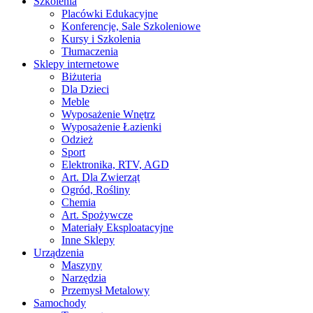
Szkolenia
Placówki Edukacyjne
Konferencje, Sale Szkoleniowe
Kursy i Szkolenia
Tłumaczenia
Sklepy internetowe
Biżuteria
Dla Dzieci
Meble
Wyposażenie Wnętrz
Wyposażenie Łazienki
Odzież
Sport
Elektronika, RTV, AGD
Art. Dla Zwierząt
Ogród, Rośliny
Chemia
Art. Spożywcze
Materiały Eksploatacyjne
Inne Sklepy
Urządzenia
Maszyny
Narzędzia
Przemysł Metalowy
Samochody