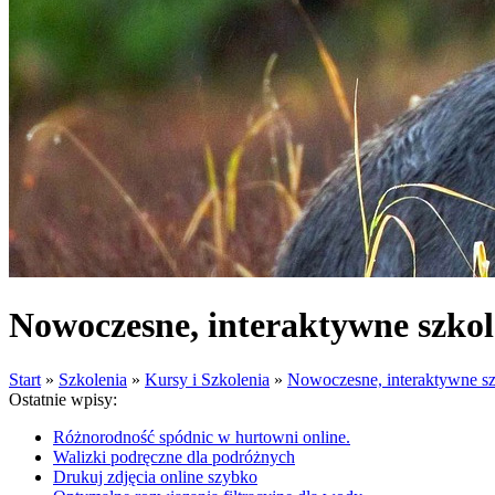
Nowoczesne, interaktywne szkol
Start
»
Szkolenia
»
Kursy i Szkolenia
»
Nowoczesne, interaktywne sz
Ostatnie wpisy:
Różnorodność spódnic w hurtowni online.
Walizki podręczne dla podróżnych
Drukuj zdjęcia online szybko