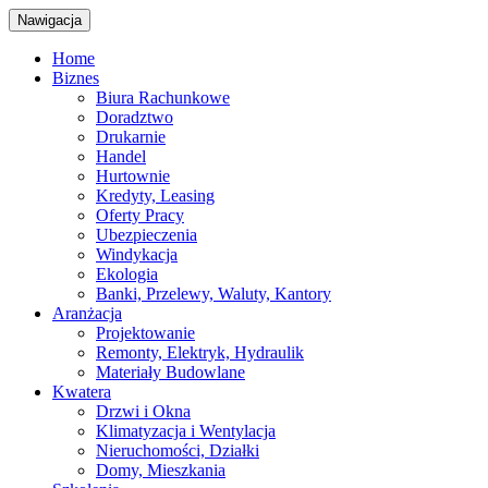
Nawigacja
Home
Biznes
Biura Rachunkowe
Doradztwo
Drukarnie
Handel
Hurtownie
Kredyty, Leasing
Oferty Pracy
Ubezpieczenia
Windykacja
Ekologia
Banki, Przelewy, Waluty, Kantory
Aranżacja
Projektowanie
Remonty, Elektryk, Hydraulik
Materiały Budowlane
Kwatera
Drzwi i Okna
Klimatyzacja i Wentylacja
Nieruchomości, Działki
Domy, Mieszkania