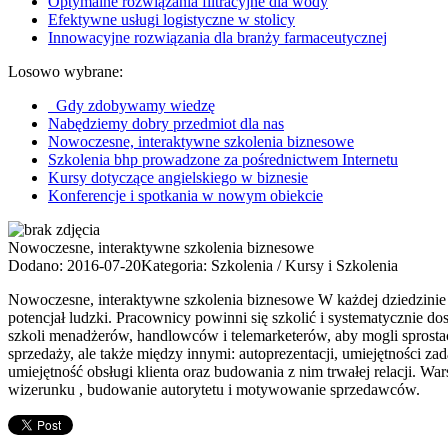
Optymalne rozwiązania filtracyjne dla wody
Efektywne usługi logistyczne w stolicy
Innowacyjne rozwiązania dla branży farmaceutycznej
Losowo wybrane:
Gdy zdobywamy wiedzę
Nabędziemy dobry przedmiot dla nas
Nowoczesne, interaktywne szkolenia biznesowe
Szkolenia bhp prowadzone za pośrednictwem Internetu
Kursy dotyczące angielskiego w biznesie
Konferencje i spotkania w nowym obiekcie
Nowoczesne, interaktywne szkolenia biznesowe
Dodano: 2016-07-20
Kategoria: Szkolenia / Kursy i Szkolenia
Nowoczesne, interaktywne szkolenia biznesowe W każdej dziedzinie
potencjał ludzki. Pracownicy powinni się szkolić i systematycznie d
szkoli menadżerów, handlowców i telemarketerów, aby mogli sprost
sprzedaży, ale także między innymi: autoprezentacji, umiejętności 
umiejętność obsługi klienta oraz budowania z nim trwałej relacji. W
wizerunku , budowanie autorytetu i motywowanie sprzedawców.