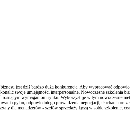
 biznesu jest dziś bardzo duża konkurencja. Aby wypracować odpowi
oskonalić swoje umiejętności interpersonalne. Nowoczesne szkolenia bi
ać rosnącym wymaganiom rynku. Wykorzystuje w tym nowoczesne metody
zadawania pytań, odpowiedniego prowadzenia negocjacji, słuchania oraz
arsztaty dla menadżerów - szefów sprzedaży łączą w sobie szkolenie, c