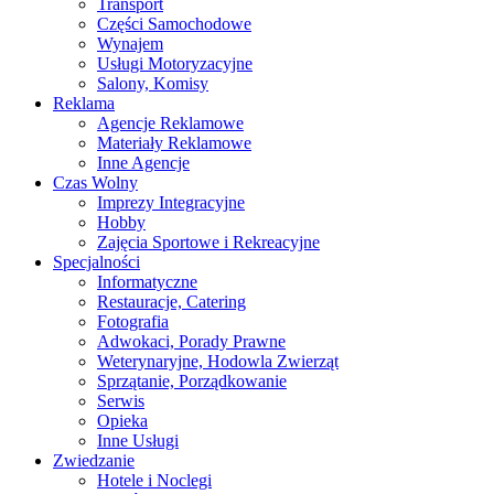
Transport
Części Samochodowe
Wynajem
Usługi Motoryzacyjne
Salony, Komisy
Reklama
Agencje Reklamowe
Materiały Reklamowe
Inne Agencje
Czas Wolny
Imprezy Integracyjne
Hobby
Zajęcia Sportowe i Rekreacyjne
Specjalności
Informatyczne
Restauracje, Catering
Fotografia
Adwokaci, Porady Prawne
Weterynaryjne, Hodowla Zwierząt
Sprzątanie, Porządkowanie
Serwis
Opieka
Inne Usługi
Zwiedzanie
Hotele i Noclegi