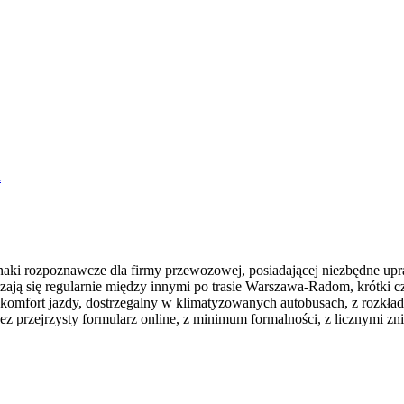
h
 znaki rozpoznawcze dla firmy przewozowej, posiadającej niezbędne u
ją się regularnie między innymi po trasie Warszawa-Radom, krótki c
komfort jazdy, dostrzegalny w klimatyzowanych autobusach, z rozkład
 przejrzysty formularz online, z minimum formalności, z licznymi zn