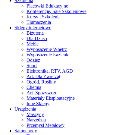
Szkolenia
Placówki Edukacyjne
Konferencje, Sale Szkoleniowe
Kursy i Szkolenia
Tłumaczenia
Sklepy internetowe
Biżuteria
Dla Dzieci
Meble
Wyposażenie Wnętrz
Wyposażenie Łazienki
Odzież
Sport
Elektronika, RTV, AGD
Art. Dla Zwierząt
Ogród, Rośliny
Chemia
Art. Spożywcze
Materiały Eksploatacyjne
Inne Sklepy
Urządzenia
Maszyny
Narzędzia
Przemysł Metalowy
Samochody