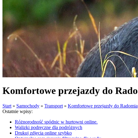
Komfortowe przejazdy do Rad
Start
»
Samochody
»
Transport
»
Komfortowe przejazdy do Radomia
Ostatnie wpisy:
Różnorodność spódnic w hurtowni online.
Walizki podręczne dla podróżnych
Drukuj zdjęcia online szybko