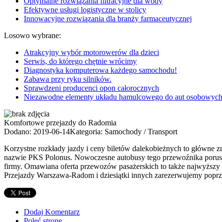
Optymalne rozwiązania filtracyjne dla wody
Efektywne usługi logistyczne w stolicy
Innowacyjne rozwiązania dla branży farmaceutycznej
Losowo wybrane:
Atrakcyjny wybór motorowerów dla dzieci
Serwis, do którego chętnie wrócimy
Diagnostyka komputerowa każdego samochodu!
Zabawa przy ryku silników.
Sprawdzeni producenci opon całorocznych
Niezawodne elementy układu hamulcowego do aut osobowyc
Komfortowe przejazdy do Radomia
Dodano: 2019-06-14
Kategoria: Samochody / Transport
Korzystne rozkłady jazdy i ceny biletów dalekobieżnych to główne
nazwie PKS Polonus. Nowoczesne autobusy tego przewoźnika porusza
firmy. Omawiana oferta przewozów pasażerskich to także najwyższy 
Przejazdy Warszawa-Radom i dziesiątki innych zarezerwujemy poprzez
Dodaj Komentarz
Poleć stronę