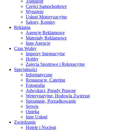
Transport
Części Samochodowe
Wynajem
Usługi Motoryzacyjne
Salony, Komisy
Reklama
Agencje Reklamowe
Materiały Reklamowe
Inne Agencje
Czas Wolny
Imprezy Integracyjne
Hobby
Zajęcia Sportowe i Rekreacyjne
Specjalności
Informatyczne
Restauracje, Catering
Fotografia
Adwokaci, Porady Prawne
Weterynaryjne, Hodowla Zwierząt
Sprzątanie, Porządkowanie
Serwis
Opieka
Inne Usługi
Zwiedzanie
Hotele i Noclegi