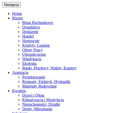
Nawigacja
Home
Biznes
Biura Rachunkowe
Doradztwo
Drukarnie
Handel
Hurtownie
Kredyty, Leasing
Oferty Pracy
Ubezpieczenia
Windykacja
Ekologia
Banki, Przelewy, Waluty, Kantory
Aranżacja
Projektowanie
Remonty, Elektryk, Hydraulik
Materiały Budowlane
Kwatera
Drzwi i Okna
Klimatyzacja i Wentylacja
Nieruchomości, Działki
Domy, Mieszkania