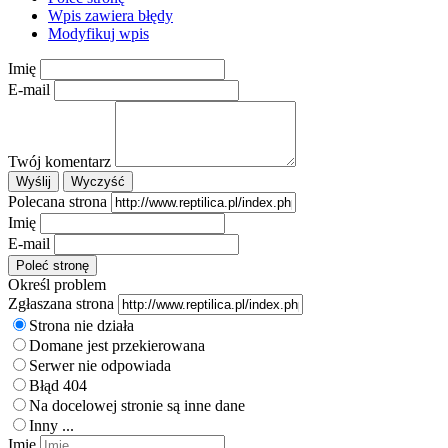
Wpis zawiera błędy
Modyfikuj wpis
Imię
E-mail
Twój komentarz
Polecana strona
Imię
E-mail
Określ problem
Zgłaszana strona
Strona nie działa
Domane jest przekierowana
Serwer nie odpowiada
Błąd 404
Na docelowej stronie są inne dane
Inny ...
Imię