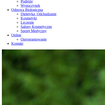
Podróże
Wypoczynek
Odnowa Biologiczna
Dietetyka, Odchudzanie
Kosmetyki
Leczenie
Salony Kosmetyczne
Sprzęt Medyczny
Online
Oprogramowanie
Kontakt