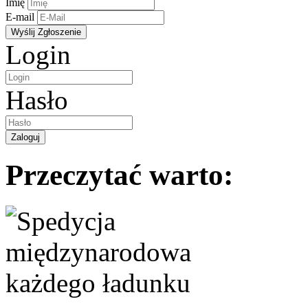
Imię
E-mail
Login
Hasło
Przeczytać warto: