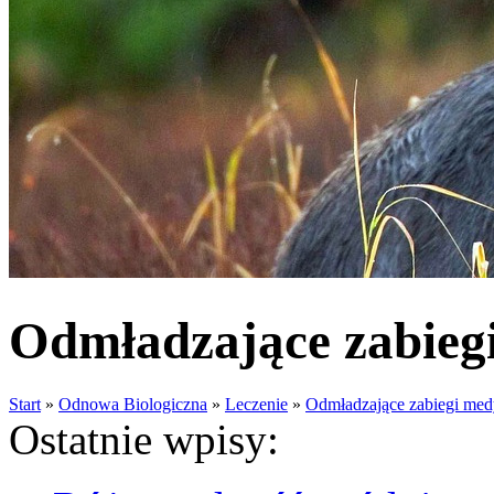
Odmładzające zabiegi
Start
»
Odnowa Biologiczna
»
Leczenie
»
Odmładzające zabiegi med
Ostatnie wpisy: