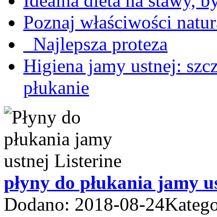
Idealna dieta na stawy, 
Poznaj właściwości nat
Najlepsza proteza
Higiena jamy ustnej: szcz
płukanie
płyny do płukania jamy u
Dodano: 2018-08-24
Katego