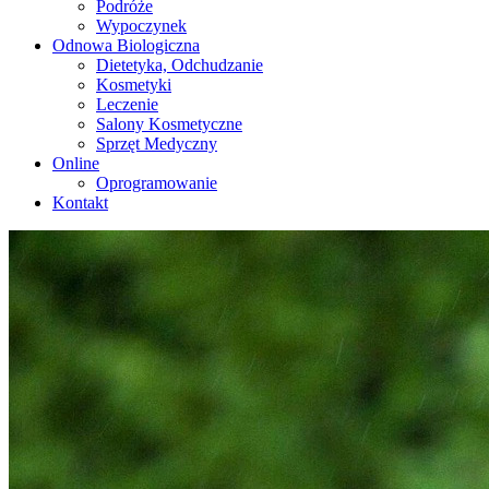
Podróże
Wypoczynek
Odnowa Biologiczna
Dietetyka, Odchudzanie
Kosmetyki
Leczenie
Salony Kosmetyczne
Sprzęt Medyczny
Online
Oprogramowanie
Kontakt