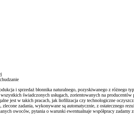
j
dchudzanie
rodukcja i sprzedaż błonnika naturalnego, pozyskiwanego z różnego ty
 wszystkich świadczonych usługach, zorientowanych na producentów
alne jest w takich pracach, jak liofilizacja czy technologiczne oczys
cone zadania, wykonywane są automatycznie, z ostatecznego rezulta
owanych owoców, pytania o warunki ewentualnaje współpracy zadamy z