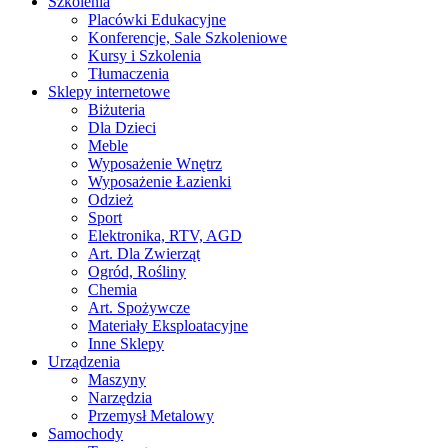
Szkolenia
Placówki Edukacyjne
Konferencje, Sale Szkoleniowe
Kursy i Szkolenia
Tłumaczenia
Sklepy internetowe
Biżuteria
Dla Dzieci
Meble
Wyposażenie Wnętrz
Wyposażenie Łazienki
Odzież
Sport
Elektronika, RTV, AGD
Art. Dla Zwierząt
Ogród, Rośliny
Chemia
Art. Spożywcze
Materiały Eksploatacyjne
Inne Sklepy
Urządzenia
Maszyny
Narzędzia
Przemysł Metalowy
Samochody