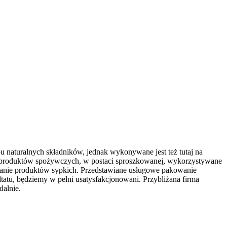
pu naturalnych składników, jednak wykonywane jest też tutaj na
 produktów spożywczych, w postaci sproszkowanej, wykorzystywane
zczanie produktów sypkich. Przedstawiane usługowe pakowanie
tu, będziemy w pełni usatysfakcjonowani. Przybliżana firma
dalnie.