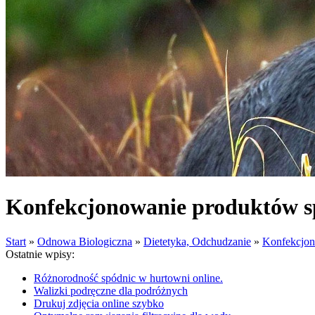
Konfekcjonowanie produktów s
Start
»
Odnowa Biologiczna
»
Dietetyka, Odchudzanie
»
Konfekcjon
Ostatnie wpisy:
Różnorodność spódnic w hurtowni online.
Walizki podręczne dla podróżnych
Drukuj zdjęcia online szybko