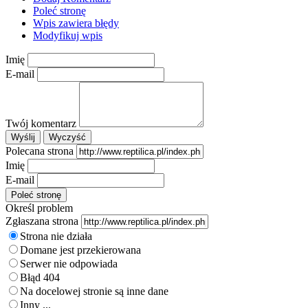
Poleć stronę
Wpis zawiera błędy
Modyfikuj wpis
Imię
E-mail
Twój komentarz
Polecana strona
Imię
E-mail
Określ problem
Zgłaszana strona
Strona nie działa
Domane jest przekierowana
Serwer nie odpowiada
Błąd 404
Na docelowej stronie są inne dane
Inny ...