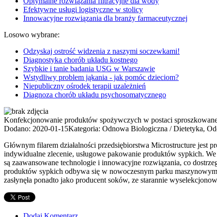
Optymalne rozwiązania filtracyjne dla wody
Efektywne usługi logistyczne w stolicy
Innowacyjne rozwiązania dla branży farmaceutycznej
Losowo wybrane:
Odzyskaj ostrość widzenia z naszymi soczewkami!
Diagnostyka chorób układu kostnego
Szybkie i tanie badania USG w Warszawie
Wstydliwy problem jąkania - jak pomóc dzieciom?
Niepubliczny ośrodek terapii uzależnień
Diagnoza chorób układu psychosomatycznego
Konfekcjonowanie produktów spożywczych w postaci sproszkowane
Dodano: 2020-01-15
Kategoria: Odnowa Biologiczna / Dietetyka, O
Głównym filarem działalności przedsiębiorstwa Microstructure jest p
indywidualne zlecenie, usługowe pakowanie produktów sypkich. We
są zaawansowane technologie i innowacyjne rozwiązania, co dostrzeg
produktów sypkich odbywa się w nowoczesnym parku maszynowym, zle
zasłynęła ponadto jako producent soków, ze starannie wyselekcjon
Dodaj Komentarz