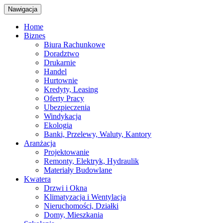
Nawigacja
Home
Biznes
Biura Rachunkowe
Doradztwo
Drukarnie
Handel
Hurtownie
Kredyty, Leasing
Oferty Pracy
Ubezpieczenia
Windykacja
Ekologia
Banki, Przelewy, Waluty, Kantory
Aranżacja
Projektowanie
Remonty, Elektryk, Hydraulik
Materiały Budowlane
Kwatera
Drzwi i Okna
Klimatyzacja i Wentylacja
Nieruchomości, Działki
Domy, Mieszkania