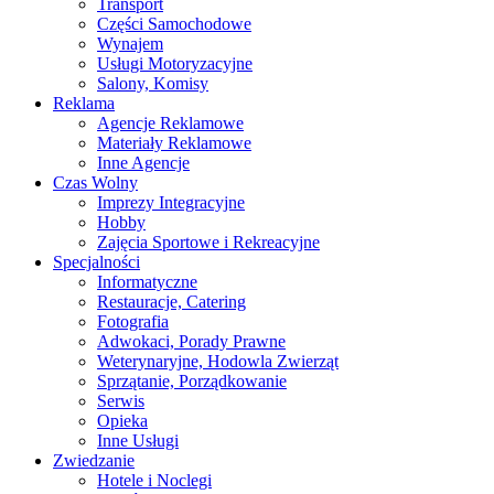
Transport
Części Samochodowe
Wynajem
Usługi Motoryzacyjne
Salony, Komisy
Reklama
Agencje Reklamowe
Materiały Reklamowe
Inne Agencje
Czas Wolny
Imprezy Integracyjne
Hobby
Zajęcia Sportowe i Rekreacyjne
Specjalności
Informatyczne
Restauracje, Catering
Fotografia
Adwokaci, Porady Prawne
Weterynaryjne, Hodowla Zwierząt
Sprzątanie, Porządkowanie
Serwis
Opieka
Inne Usługi
Zwiedzanie
Hotele i Noclegi