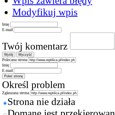
Wpis zawiera błędy
Modyfikuj wpis
Imię
E-mail
Twój komentarz
Polecana strona
Imię
E-mail
Określ problem
Zgłaszana strona
Strona nie działa
Domane jest przekierowan