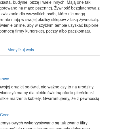
 ciasta, budynie, pizzę i wiele innych. Mają one taki
zygotowane na mące pszennej. Żywność bezglutenowa z
związanie dla wszystkich osób, które nie mogą
re nie mają w swojej okolicy sklepów z taką żywnością.
wienie online, aby w szybkim tempie uzyskać kupione
pomocą firmy kurierskiej, poczty albo paczkomatu.
Modyfikuj wpis
ylkowe
swojej drugiej połówki, nie ważne czy to na urodziny,
iadczyć mamy dla ciebie świetną ofertę pierścionki
ystkie marzenia kobiety. Gwarantujemy, że z pewnością
ITCeco
zemysłowych wykorzystywane są tak zwane filtry
ące szczególnie rygorystyczne wymagania dotyczące