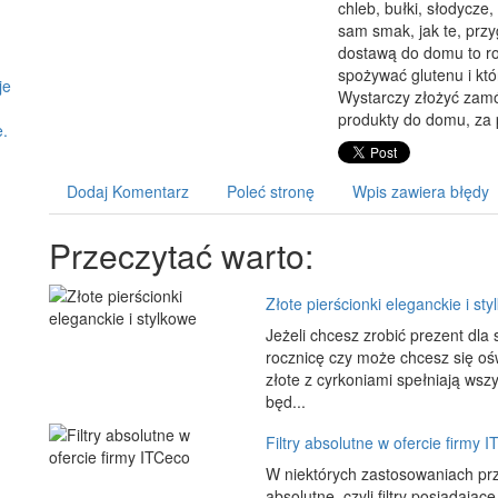
chleb, bułki, słodycze,
sam smak, jak te, pr
dostawą do domu to ro
spożywać glutenu i któ
je
Wystarczy złożyć zamó
produkty do domu, za 
e.
Dodaj Komentarz
Poleć stronę
Wpis zawiera błędy
Przeczytać warto:
Złote pierścionki eleganckie i st
Jeżeli chcesz zrobić prezent dla 
rocznicę czy może chcesz się ośw
złote z cyrkoniami spełniają wsz
będ...
Filtry absolutne w ofercie firmy 
W niektórych zastosowaniach pr
absolutne, czyli filtry posiadaj