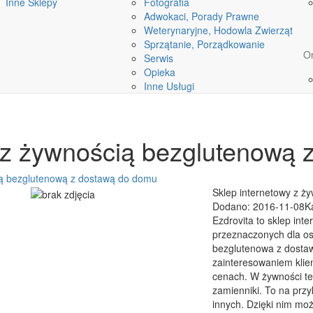
Inne Sklepy
Fotografia
Adwokaci, Porady Prawne
Weterynaryjne, Hodowla Zwierząt
Sprzątanie, Porządkowanie
On
Serwis
Opieka
Inne Usługi
 z żywnością bezglutenową
ią bezglutenową z dostawą do domu
Sklep internetowy z 
Dodano: 2016-11-08
K
Ezdrovita to sklep in
przeznaczonych dla os
bezglutenowa z dosta
zainteresowaniem klien
cenach. W żywności teg
zamienniki. To na przy
innych. Dzięki nim moż