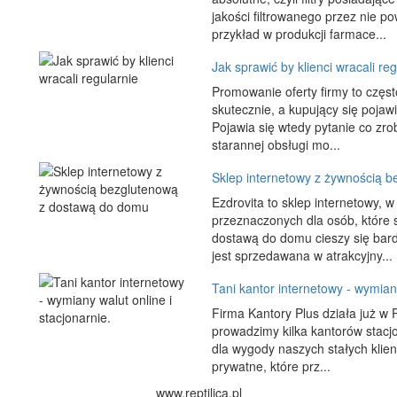
jakości filtrowanego przez nie p
przykład w produkcji farmace...
Jak sprawić by klienci wracali reg
Promowanie oferty firmy to częs
skutecznie, a kupujący się pojaw
Pojawia się wtedy pytanie co zrob
starannej obsługi mo...
Sklep internetowy z żywnością 
Ezdrovita to sklep internetowy,
przeznaczonych dla osób, które 
dostawą do domu cieszy się bard
jest sprzedawana w atrakcyjny...
Tani kantor internetowy - wymiany
Firma Kantory Plus działa już w P
prowadzimy kilka kantorów stacjo
dla wygody naszych stałych klie
prywatne, które prz...
www.reptilica.pl