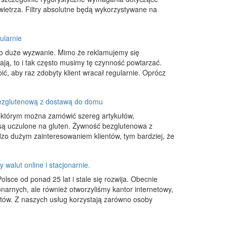
owietrza. Filtry absolutne będą wykorzystywane na
ularnie
to duże wyzwanie. Mimo że reklamujemy się
iają, to i tak często musimy tę czynność powtarzać.
ić, aby raz zdobyty klient wracał regularnie. Oprócz
bezglutenową z dostawą do domu
 w którym można zamówić szereg artykułów,
są uczulone na gluten. Żywność bezglutenowa z
zo dużym zainteresowaniem klientów, tym bardziej, że
 walut online i stacjonarnie.
olsce od ponad 25 lat i stale się rozwija. Obecnie
narnych, ale również otworzyliśmy kantor internetowy,
ntów. Z naszych usług korzystają zarówno osoby