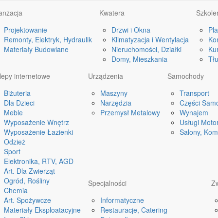
anżacja
Kwatera
Szkole
Projektowanie
Drzwi i Okna
Pl
Remonty, Elektryk, Hydraulik
Klimatyzacja i Wentylacja
Ko
Materiały Budowlane
Nieruchomości, Działki
Kur
Domy, Mieszkania
Tł
lepy internetowe
Urządzenia
Samochody
Biżuteria
Maszyny
Transport
Dla Dzieci
Narzędzia
Części Sam
Meble
Przemysł Metalowy
Wynajem
Wyposażenie Wnętrz
Usługi Moto
Wyposażenie Łazienki
Salony, Kom
Odzież
Sport
Elektronika, RTV, AGD
Art. Dla Zwierząt
Ogród, Rośliny
Specjalności
Z
Chemia
Art. Spożywcze
Informatyczne
Materiały Eksploatacyjne
Restauracje, Catering