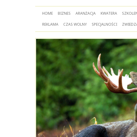
HOME
BIZNES
ARANŻACJA
KWATERA
SZKOLE
REKLAMA
CZAS WOLNY
SPECJALNOŚCI
ZWIEDZ