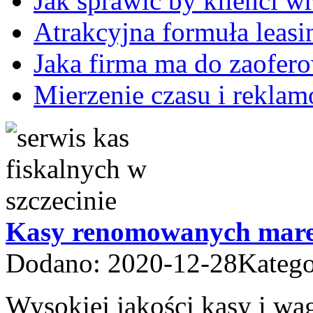
Jak sprawić by klienci wr
Atrakcyjna formuła leasi
Jaka firma ma do zaofero
Mierzenie czasu i rekla
Kasy renomowanych mar
Dodano: 2020-12-28
Katego
Wysokiej jakości kasy i wag