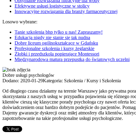
Optymalne rozwiązania filtracyjne dla wody
Efektywne usługi logistyczne w stolicy
Innowacyjne rozwiązania dla branży farmaceutycznej
Losowo wybrane:
Tanie szkolenia bhp tylko u nas! Zapraszamy!
Edukacja nigdy nie stanie się tak nudna
Dobre liceum ogólnokształcące w Gdańsku
Profesjonalne szkolenia i kursy żeglarskie
Żłobki i przedszkola popierające Montessori
Międzynarodowa matura przepustką do światowych uczelni
Dobre usługi psychologów
Dodano: 2020-01-29
Kategoria: Szkolenia / Kursy i Szkolenia
Od długiego czasu działamy na terenie Warszawy jako prywatna pora
skorzystania z naszych usług w przypadku pojawienia się różnego ro
klientów cieszą się klasyczne porady psychologa czy nawet oferta 
doświadczeniem oraz bardzo dobrym podejście do pacjentów. Pomagam
Dajemy gwarancje dyskrecji oraz miłej atmosfery dla klientów, który
zapotrzebowanie na takie profesjonalne usługi psychologiczne.