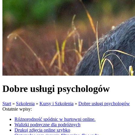
Dobre usługi psychologów
Start
»
Szkolenia
»
Kursy i Szkolenia
»
Dobre usługi psychologów
Ostatnie wpisy:
Różnorodność spódnic w hurtowni online.
Walizki podręczne dla podróżnych
Drukuj zdjęcia online szybko