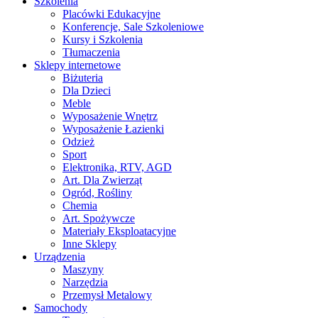
Szkolenia
Placówki Edukacyjne
Konferencje, Sale Szkoleniowe
Kursy i Szkolenia
Tłumaczenia
Sklepy internetowe
Biżuteria
Dla Dzieci
Meble
Wyposażenie Wnętrz
Wyposażenie Łazienki
Odzież
Sport
Elektronika, RTV, AGD
Art. Dla Zwierząt
Ogród, Rośliny
Chemia
Art. Spożywcze
Materiały Eksploatacyjne
Inne Sklepy
Urządzenia
Maszyny
Narzędzia
Przemysł Metalowy
Samochody