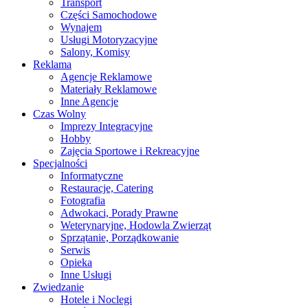
Transport
Części Samochodowe
Wynajem
Usługi Motoryzacyjne
Salony, Komisy
Reklama
Agencje Reklamowe
Materiały Reklamowe
Inne Agencje
Czas Wolny
Imprezy Integracyjne
Hobby
Zajęcia Sportowe i Rekreacyjne
Specjalności
Informatyczne
Restauracje, Catering
Fotografia
Adwokaci, Porady Prawne
Weterynaryjne, Hodowla Zwierząt
Sprzątanie, Porządkowanie
Serwis
Opieka
Inne Usługi
Zwiedzanie
Hotele i Noclegi