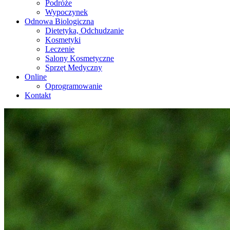
Podróże
Wypoczynek
Odnowa Biologiczna
Dietetyka, Odchudzanie
Kosmetyki
Leczenie
Salony Kosmetyczne
Sprzęt Medyczny
Online
Oprogramowanie
Kontakt