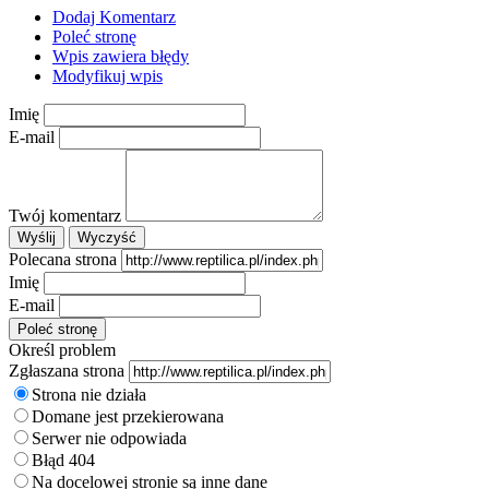
Dodaj Komentarz
Poleć stronę
Wpis zawiera błędy
Modyfikuj wpis
Imię
E-mail
Twój komentarz
Polecana strona
Imię
E-mail
Określ problem
Zgłaszana strona
Strona nie działa
Domane jest przekierowana
Serwer nie odpowiada
Błąd 404
Na docelowej stronie są inne dane