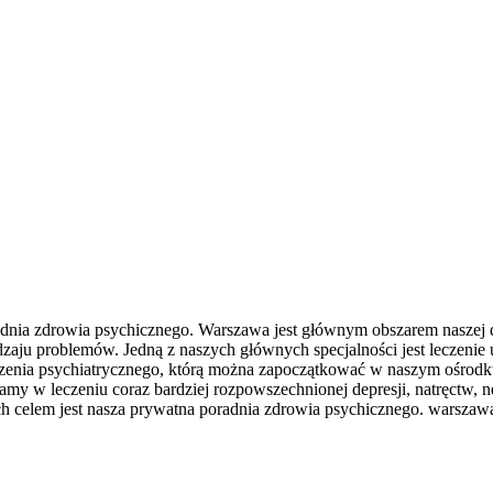
dnia zdrowia psychicznego. Warszawa jest głównym obszarem naszej dz
dzaju problemów. Jedną z naszych głównych specjalności jest leczenie
leczenia psychiatrycznego, którą można zapoczątkować w naszym ośrod
y w leczeniu coraz bardziej rozpowszechnionej depresji, natręctw, ne
ch celem jest nasza prywatna poradnia zdrowia psychicznego. warszawa 