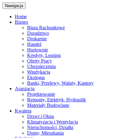
Nawigacja
Home
Biznes
Biura Rachunkowe
Doradztwo
Drukarnie
Handel
Hurtownie
Kredyty, Leasing
Oferty Pracy
Ubezpieczenia
Windykacja
Ekologia
Banki, Przelewy, Waluty, Kantory
Aranżacja
Projektowanie
Remonty, Elektryk, Hydraulik
Materiały Budowlane
Kwatera
Drzwi i Okna
Klimatyzacja i Wentylacja
Nieruchomości, Działki
Domy, Mieszkania