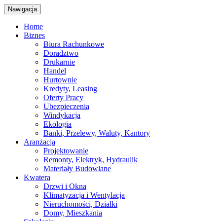
Nawigacja
Home
Biznes
Biura Rachunkowe
Doradztwo
Drukarnie
Handel
Hurtownie
Kredyty, Leasing
Oferty Pracy
Ubezpieczenia
Windykacja
Ekologia
Banki, Przelewy, Waluty, Kantory
Aranżacja
Projektowanie
Remonty, Elektryk, Hydraulik
Materiały Budowlane
Kwatera
Drzwi i Okna
Klimatyzacja i Wentylacja
Nieruchomości, Działki
Domy, Mieszkania