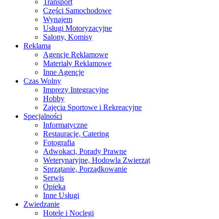
Transport
Części Samochodowe
Wynajem
Usługi Motoryzacyjne
Salony, Komisy
Reklama
Agencje Reklamowe
Materiały Reklamowe
Inne Agencje
Czas Wolny
Imprezy Integracyjne
Hobby
Zajęcia Sportowe i Rekreacyjne
Specjalności
Informatyczne
Restauracje, Catering
Fotografia
Adwokaci, Porady Prawne
Weterynaryjne, Hodowla Zwierząt
Sprzątanie, Porządkowanie
Serwis
Opieka
Inne Usługi
Zwiedzanie
Hotele i Noclegi