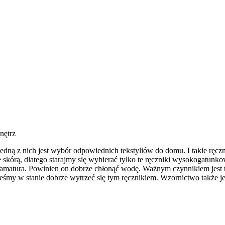
nętrz
ną z nich jest wybór odpowiednich tekstyliów do domu. I takie ręczni
kórą, dlatego starajmy się wybierać tylko te ręczniki wysokogatunkow
ramatura. Powinien on dobrze chłonąć wodę. Ważnym czynnikiem jest tak
jesteśmy w stanie dobrze wytrzeć się tym ręcznikiem. Wzornictwo także 