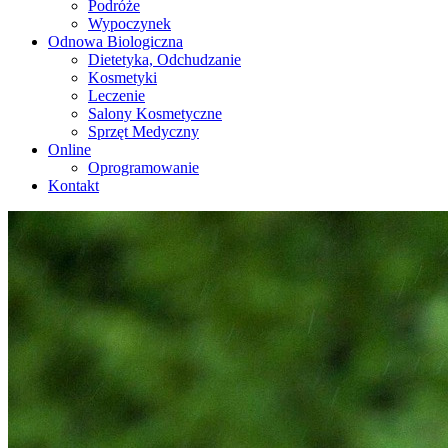
Podróże
Wypoczynek
Odnowa Biologiczna
Dietetyka, Odchudzanie
Kosmetyki
Leczenie
Salony Kosmetyczne
Sprzęt Medyczny
Online
Oprogramowanie
Kontakt