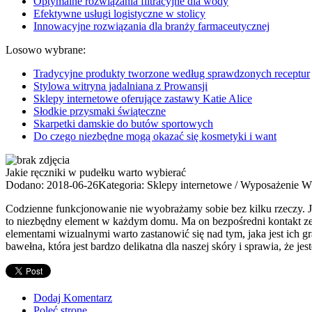
Optymalne rozwiązania filtracyjne dla wody
Efektywne usługi logistyczne w stolicy
Innowacyjne rozwiązania dla branży farmaceutycznej
Losowo wybrane:
Tradycyjne produkty tworzone według sprawdzonych receptur
Stylowa witryna jadalniana z Prowansji
Sklepy internetowe oferujące zastawy Katie Alice
Słodkie przysmaki świąteczne
Skarpetki damskie do butów sportowych
Do czego niezbędne mogą okazać się kosmetyki i want
Jakie ręczniki w pudełku warto wybierać
Dodano: 2018-06-26
Kategoria: Sklepy internetowe / Wyposażenie W
Codzienne funkcjonowanie nie wyobrażamy sobie bez kilku rzeczy. Jed
to niezbędny element w każdym domu. Ma on bezpośredni kontakt ze s
elementami wizualnymi warto zastanowić się nad tym, jaka jest ich g
bawełna, która jest bardzo delikatna dla naszej skóry i sprawia, że 
Dodaj Komentarz
Poleć stronę