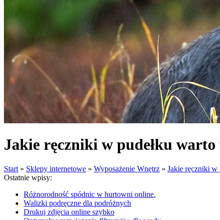
Jakie ręczniki w pudełku warto
Start
»
Sklepy internetowe
»
Wyposażenie Wnętrz
»
Jakie ręczniki w
Ostatnie wpisy:
Różnorodność spódnic w hurtowni online.
Walizki podręczne dla podróżnych
Drukuj zdjęcia online szybko