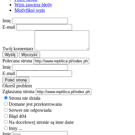
Wpis zawiera błędy
Modyfikuj wpis
Imię
E-mail
Twój komentarz
Polecana strona
Imię
E-mail
Określ problem
Zgłaszana strona
Strona nie działa
Domane jest przekierowana
Serwer nie odpowiada
Błąd 404
Na docelowej stronie są inne dane
Inny ...
Imię