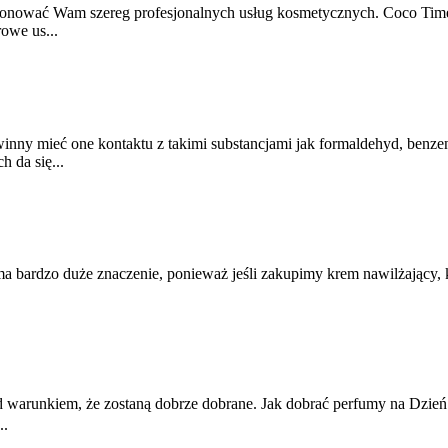
oponować Wam szereg profesjonalnych usług kosmetycznych. Coco Time 
owe us...
inny mieć one kontaktu z takimi substancjami jak formaldehyd, benzen
 da się...
ardzo duże znaczenie, ponieważ jeśli zakupimy krem nawilżający, któ
od warunkiem, że zostaną dobrze dobrane. Jak dobrać perfumy na Dzień
..