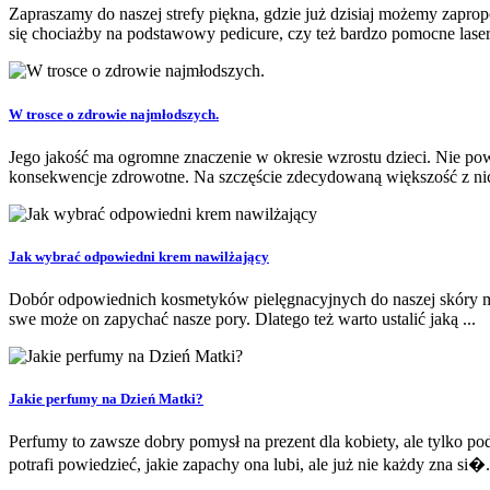
Zapraszamy do naszej strefy piękna, gdzie już dzisiaj możemy zapr
się chociażby na podstawowy pedicure, czy też bardzo pomocne laser
W trosce o zdrowie najmłodszych.
Jego jakość ma ogromne znaczenie w okresie wzrostu dzieci. Nie pow
konsekwencje zdrowotne. Na szczęście zdecydowaną większość z nich
Jak wybrać odpowiedni krem nawilżający
Dobór odpowiednich kosmetyków pielęgnacyjnych do naszej skóry ma b
swe może on zapychać nasze pory. Dlatego też warto ustalić jaką ...
Jakie perfumy na Dzień Matki?
Perfumy to zawsze dobry pomysł na prezent dla kobiety, ale tylko p
potrafi powiedzieć, jakie zapachy ona lubi, ale już nie każdy zna si�.