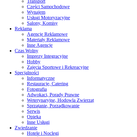
Transport
Części Samochodowe
Wynajem
Usługi Motoryzacyjne
Salony, Komisy
Reklama
Agencje Reklamowe
Materiały Reklamowe
Inne Agencje
Czas Wolny
Imprezy Integracyjne
Hobby
Zajęcia Sportowe i Rekreacyjne
Specjalności
Informatyczne
Restauracje, Catering
Fotografia
Adwokaci, Porady Prawne
Weterynaryjne, Hodowla Zwierząt
Sprzątanie, Porządkowanie
Serwis
Opieka
Inne Usługi
Zwiedzanie
Hotele i Noclegi