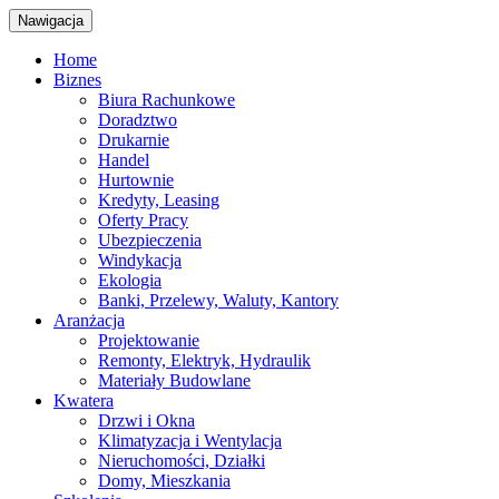
Nawigacja
Home
Biznes
Biura Rachunkowe
Doradztwo
Drukarnie
Handel
Hurtownie
Kredyty, Leasing
Oferty Pracy
Ubezpieczenia
Windykacja
Ekologia
Banki, Przelewy, Waluty, Kantory
Aranżacja
Projektowanie
Remonty, Elektryk, Hydraulik
Materiały Budowlane
Kwatera
Drzwi i Okna
Klimatyzacja i Wentylacja
Nieruchomości, Działki
Domy, Mieszkania