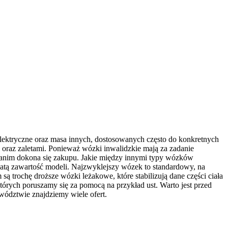
e elektryczne oraz masa innych, dostosowanych często do konkretnych
raz zaletami. Ponieważ wózki inwalidzkie mają za zadanie
 zanim dokona się zakupu. Jakie między innymi typy wózków
atą zawartość modeli. Najzwyklejszy wózek to standardowy, na
ą trochę droższe wózki leżakowe, które stabilizują dane części ciała
których poruszamy się za pomocą na przykład ust. Warto jest przed
wództwie znajdziemy wiele ofert.