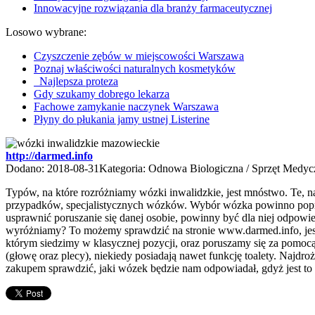
Innowacyjne rozwiązania dla branży farmaceutycznej
Losowo wybrane:
Czyszczenie zębów w miejscowości Warszawa
Poznaj właściwości naturalnych kosmetyków
Najlepsza proteza
Gdy szukamy dobrego lekarza
Fachowe zamykanie naczynek Warszawa
Płyny do płukania jamy ustnej Listerine
http://darmed.info
Dodano: 2018-08-31
Kategoria: Odnowa Biologiczna / Sprzęt Medy
Typów, na które rozróżniamy wózki inwalidzkie, jest mnóstwo. Te, na
przypadków, specjalistycznych wózków. Wybór wózka powinno poprze
usprawnić poruszanie się danej osobie, powinny być dla niej odpow
wyróżniamy? To możemy sprawdzić na stronie www.darmed.info, jest 
którym siedzimy w klasycznej pozycji, oraz poruszamy się za pomocą r
(głowę oraz plecy), niekiedy posiadają nawet funkcję toalety. Najdr
zakupem sprawdzić, jaki wózek będzie nam odpowiadał, gdyż jest to