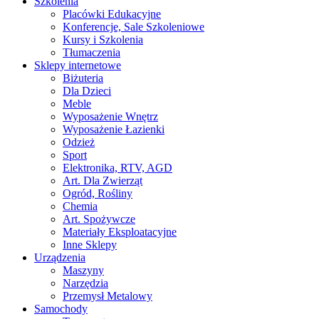
Szkolenia
Placówki Edukacyjne
Konferencje, Sale Szkoleniowe
Kursy i Szkolenia
Tłumaczenia
Sklepy internetowe
Biżuteria
Dla Dzieci
Meble
Wyposażenie Wnętrz
Wyposażenie Łazienki
Odzież
Sport
Elektronika, RTV, AGD
Art. Dla Zwierząt
Ogród, Rośliny
Chemia
Art. Spożywcze
Materiały Eksploatacyjne
Inne Sklepy
Urządzenia
Maszyny
Narzędzia
Przemysł Metalowy
Samochody