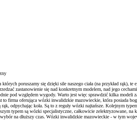
czny
 których poruszamy się dzięki sile naszego ciała (na przykład rąk), t
dzać zastanowienie się nad konkretnym modelem, nad jego cechami o
iednie pod względem wygody. Warto jest więc sprawdzić kilka modeli
to firma oferująca wózki inwalidzkie mazowieckie, która posiada bog
ąk, odpychając koła. Są to z reguły wózki najtańsze. Kolejnym typem s
oższym typem są wózki specjalistyczne, całkowicie zelektryzowane, na 
 wybór na dłuższy czas. Wózki inwalidzkie mazowieckie - w tym woje