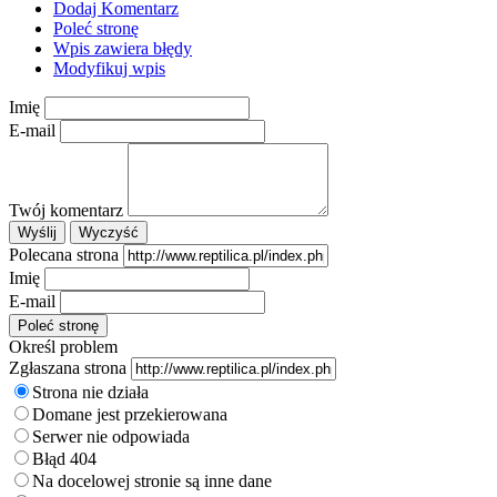
Dodaj Komentarz
Poleć stronę
Wpis zawiera błędy
Modyfikuj wpis
Imię
E-mail
Twój komentarz
Polecana strona
Imię
E-mail
Określ problem
Zgłaszana strona
Strona nie działa
Domane jest przekierowana
Serwer nie odpowiada
Błąd 404
Na docelowej stronie są inne dane