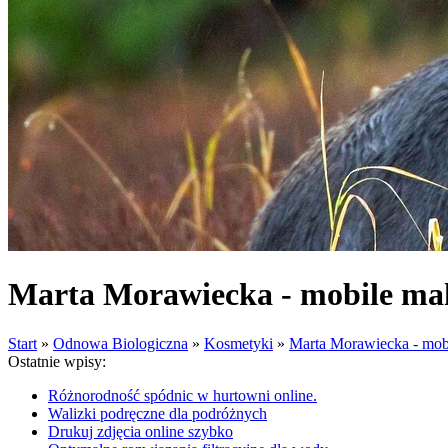
Marta Morawiecka - mobile mak
Start
»
Odnowa Biologiczna
»
Kosmetyki
»
Marta Morawiecka - mobi
Ostatnie wpisy:
Różnorodność spódnic w hurtowni online.
Walizki podręczne dla podróżnych
Drukuj zdjęcia online szybko