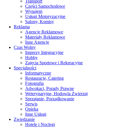
Transport
Części Samochodowe
Wynajem
Usługi Motoryzacyjne
Salony, Komisy
Reklama
Agencje Reklamowe
Materiały Reklamowe
Inne Agencje
Czas Wolny
Imprezy Integracyjne
Hobby
Zajęcia Sportowe i Rekreacyjne
Specjalności
Informatyczne
Restauracje, Catering
Fotografia
Adwokaci, Porady Prawne
Weterynaryjne, Hodowla Zwierząt
Sprzątanie, Porządkowanie
Serwis
Opieka
Inne Usługi
Zwiedzanie
Hotele i Noclegi