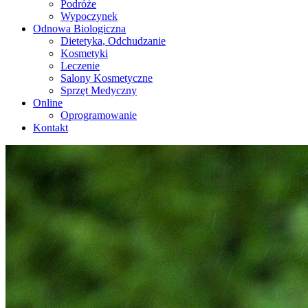
Podróże
Wypoczynek
Odnowa Biologiczna
Dietetyka, Odchudzanie
Kosmetyki
Leczenie
Salony Kosmetyczne
Sprzęt Medyczny
Online
Oprogramowanie
Kontakt