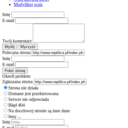
Modyfikuj wpis
Imię
E-mail
Twój komentarz
Polecana strona
Imię
E-mail
Określ problem
Zgłaszana strona
Strona nie działa
Domane jest przekierowana
Serwer nie odpowiada
Błąd 404
Na docelowej stronie są inne dane
Inny ...
Imię
E-mail