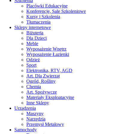
Szkolenia
Placówki Edukacyjne
Konferencje, Sale Szkoleniowe
Kursy i Szkolenia
Tłumaczenia
Sklepy internetowe
Biżuteria
Dla Dzieci
Meble
Wyposażenie Wnętrz
Wyposażenie Łazienki
Odzież
Sport
Elektronika, RTV, AGD
Art. Dla Zwierząt
Ogród, Rośliny
Chemia
Art. Spożywcze
Materiały Eksploatacyjne
Inne Sklepy
Urządzenia
Maszyny
Narzędzia
Przemysł Metalowy
Samochody