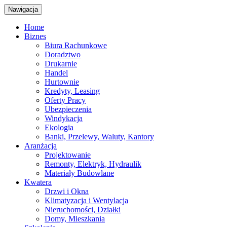
Nawigacja
Home
Biznes
Biura Rachunkowe
Doradztwo
Drukarnie
Handel
Hurtownie
Kredyty, Leasing
Oferty Pracy
Ubezpieczenia
Windykacja
Ekologia
Banki, Przelewy, Waluty, Kantory
Aranżacja
Projektowanie
Remonty, Elektryk, Hydraulik
Materiały Budowlane
Kwatera
Drzwi i Okna
Klimatyzacja i Wentylacja
Nieruchomości, Działki
Domy, Mieszkania