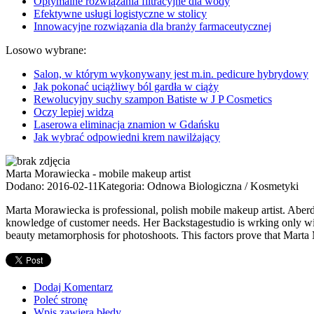
Optymalne rozwiązania filtracyjne dla wody
Efektywne usługi logistyczne w stolicy
Innowacyjne rozwiązania dla branży farmaceutycznej
Losowo wybrane:
Salon, w którym wykonywany jest m.in. pedicure hybrydowy
Jak pokonać uciążliwy ból gardła w ciąży
Rewolucyjny suchy szampon Batiste w J P Cosmetics
Oczy lepiej widzą
Laserowa eliminacja znamion w Gdańsku
Jak wybrać odpowiedni krem nawilżający
Marta Morawiecka - mobile makeup artist
Dodano: 2016-02-11
Kategoria: Odnowa Biologiczna / Kosmetyki
Marta Morawiecka is professional, polish mobile makeup artist. Aberde
knowledge of customer needs. Her Backstagestudio is wrking only with
beauty metamorphosis for photoshoots. This factors prove that Marta 
Dodaj Komentarz
Poleć stronę
Wpis zawiera błędy