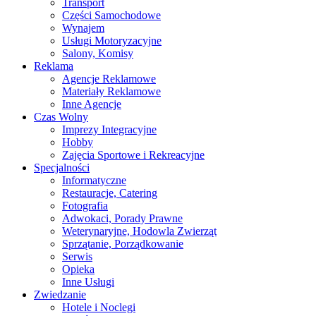
Transport
Części Samochodowe
Wynajem
Usługi Motoryzacyjne
Salony, Komisy
Reklama
Agencje Reklamowe
Materiały Reklamowe
Inne Agencje
Czas Wolny
Imprezy Integracyjne
Hobby
Zajęcia Sportowe i Rekreacyjne
Specjalności
Informatyczne
Restauracje, Catering
Fotografia
Adwokaci, Porady Prawne
Weterynaryjne, Hodowla Zwierząt
Sprzątanie, Porządkowanie
Serwis
Opieka
Inne Usługi
Zwiedzanie
Hotele i Noclegi