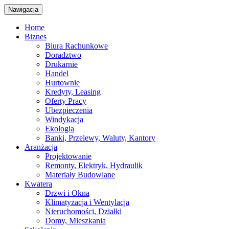
Nawigacja
Home
Biznes
Biura Rachunkowe
Doradztwo
Drukarnie
Handel
Hurtownie
Kredyty, Leasing
Oferty Pracy
Ubezpieczenia
Windykacja
Ekologia
Banki, Przelewy, Waluty, Kantory
Aranżacja
Projektowanie
Remonty, Elektryk, Hydraulik
Materiały Budowlane
Kwatera
Drzwi i Okna
Klimatyzacja i Wentylacja
Nieruchomości, Działki
Domy, Mieszkania