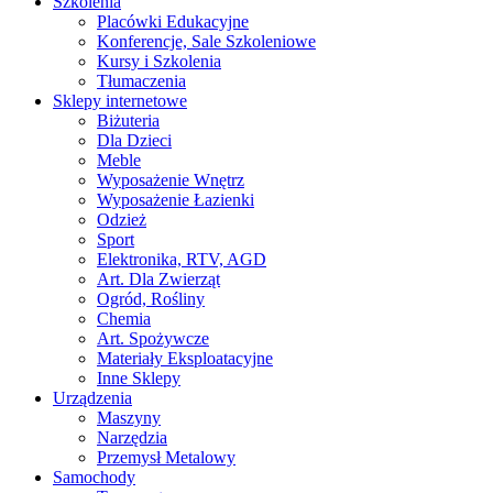
Szkolenia
Placówki Edukacyjne
Konferencje, Sale Szkoleniowe
Kursy i Szkolenia
Tłumaczenia
Sklepy internetowe
Biżuteria
Dla Dzieci
Meble
Wyposażenie Wnętrz
Wyposażenie Łazienki
Odzież
Sport
Elektronika, RTV, AGD
Art. Dla Zwierząt
Ogród, Rośliny
Chemia
Art. Spożywcze
Materiały Eksploatacyjne
Inne Sklepy
Urządzenia
Maszyny
Narzędzia
Przemysł Metalowy
Samochody