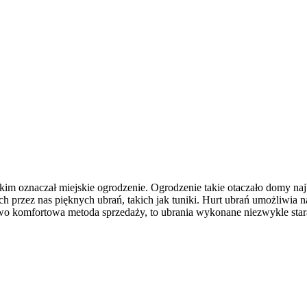
im oznaczał miejskie ogrodzenie. Ogrodzenie takie otaczało domy naj
rzez nas pięknych ubrań, takich jak tuniki. Hurt ubrań umożliwia nam
tkowo komfortowa metoda sprzedaży, to ubrania wykonane niezwykle sta