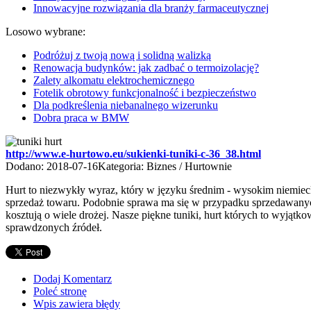
Innowacyjne rozwiązania dla branży farmaceutycznej
Losowo wybrane:
Podróżuj z twoją nową i solidną walizką
Renowacja budynków: jak zadbać o termoizolację?
Zalety alkomatu elektrochemicznego
Fotelik obrotowy funkcjonalność i bezpieczeństwo
Dla podkreślenia niebanalnego wizerunku
Dobra praca w BMW
http://www.e-hurtowo.eu/sukienki-tuniki-c-36_38.html
Dodano: 2018-07-16
Kategoria: Biznes / Hurtownie
Hurt to niezwykły wyraz, który w języku średnim - wysokim niemieck
sprzedaż towaru. Podobnie sprawa ma się w przypadku sprzedawanych p
kosztują o wiele drożej. Nasze piękne tuniki, hurt których to wyją
sprawdzonych źródeł.
Dodaj Komentarz
Poleć stronę
Wpis zawiera błędy