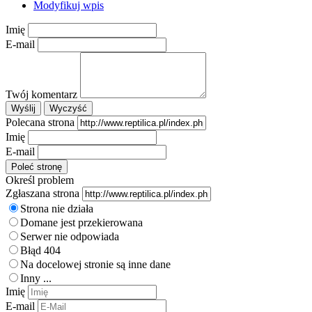
Modyfikuj wpis
Imię
E-mail
Twój komentarz
Polecana strona
Imię
E-mail
Określ problem
Zgłaszana strona
Strona nie działa
Domane jest przekierowana
Serwer nie odpowiada
Błąd 404
Na docelowej stronie są inne dane
Inny ...
Imię
E-mail