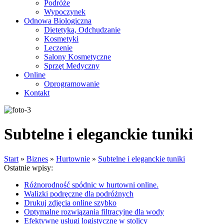
Podróże
Wypoczynek
Odnowa Biologiczna
Dietetyka, Odchudzanie
Kosmetyki
Leczenie
Salony Kosmetyczne
Sprzęt Medyczny
Online
Oprogramowanie
Kontakt
Subtelne i eleganckie tuniki
Start
»
Biznes
»
Hurtownie
»
Subtelne i eleganckie tuniki
Ostatnie wpisy:
Różnorodność spódnic w hurtowni online.
Walizki podręczne dla podróżnych
Drukuj zdjęcia online szybko
Optymalne rozwiązania filtracyjne dla wody
Efektywne usługi logistyczne w stolicy