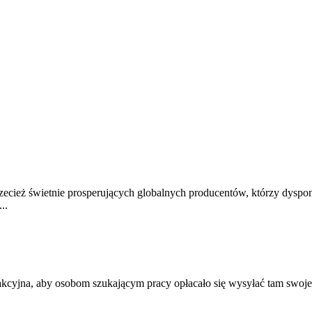
rzecież świetnie prosperujących globalnych producentów, którzy dys
..
atrakcyjna, aby osobom szukającym pracy opłacało się wysyłać tam swoj