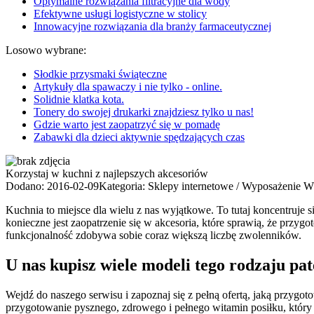
Optymalne rozwiązania filtracyjne dla wody
Efektywne usługi logistyczne w stolicy
Innowacyjne rozwiązania dla branży farmaceutycznej
Losowo wybrane:
Słodkie przysmaki świąteczne
Artykuły dla spawaczy i nie tylko - online.
Solidnie klatka kota.
Tonery do swojej drukarki znajdziesz tylko u nas!
Gdzie warto jest zaopatrzyć się w pomadę
Zabawki dla dzieci aktywnie spędzających czas
Korzystaj w kuchni z najlepszych akcesoriów
Dodano: 2016-02-09
Kategoria: Sklepy internetowe / Wyposażenie W
Kuchnia to miejsce dla wielu z nas wyjątkowe. To tutaj koncentruje 
konieczne jest zaopatrzenie się w akcesoria, które sprawią, że przyg
funkcjonalność zdobywa sobie coraz większą liczbę zwolenników.
U nas kupisz wiele modeli tego rodzaju pat
Wejdź do naszego serwisu i zapoznaj się z pełną ofertą, jaką przygo
przygotowanie pysznego, zdrowego i pełnego witamin posiłku, który