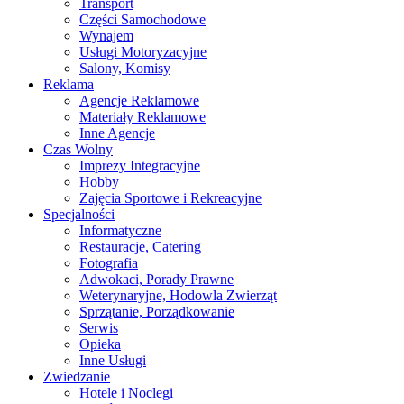
Transport
Części Samochodowe
Wynajem
Usługi Motoryzacyjne
Salony, Komisy
Reklama
Agencje Reklamowe
Materiały Reklamowe
Inne Agencje
Czas Wolny
Imprezy Integracyjne
Hobby
Zajęcia Sportowe i Rekreacyjne
Specjalności
Informatyczne
Restauracje, Catering
Fotografia
Adwokaci, Porady Prawne
Weterynaryjne, Hodowla Zwierząt
Sprzątanie, Porządkowanie
Serwis
Opieka
Inne Usługi
Zwiedzanie
Hotele i Noclegi