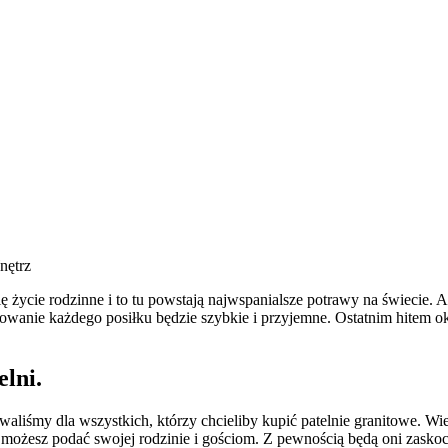
nętrz
się życie rodzinne i to tu powstają najwspanialsze potrawy na świecie
otowanie każdego posiłku będzie szybkie i przyjemne. Ostatnim hitem ok
elni.
towaliśmy dla wszystkich, którzy chcieliby kupić patelnie granitowe. 
 możesz podać swojej rodzinie i gościom. Z pewnością będą oni zask