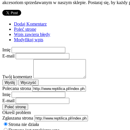
akcesoriom sprzedawanym w naszym sklepie. Postaraj się, by każdy p
Dodaj Komentarz
Poleć stronę
Wpis zawiera błędy
Modyfikuj wpis
Imię
E-mail
Twój komentarz
Polecana strona
Imię
E-mail
Określ problem
Zgłaszana strona
Strona nie działa