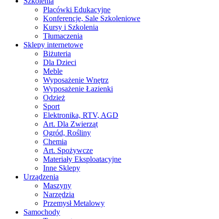
Szkolenia
Placówki Edukacyjne
Konferencje, Sale Szkoleniowe
Kursy i Szkolenia
Tłumaczenia
Sklepy internetowe
Biżuteria
Dla Dzieci
Meble
Wyposażenie Wnętrz
Wyposażenie Łazienki
Odzież
Sport
Elektronika, RTV, AGD
Art. Dla Zwierząt
Ogród, Rośliny
Chemia
Art. Spożywcze
Materiały Eksploatacyjne
Inne Sklepy
Urządzenia
Maszyny
Narzędzia
Przemysł Metalowy
Samochody