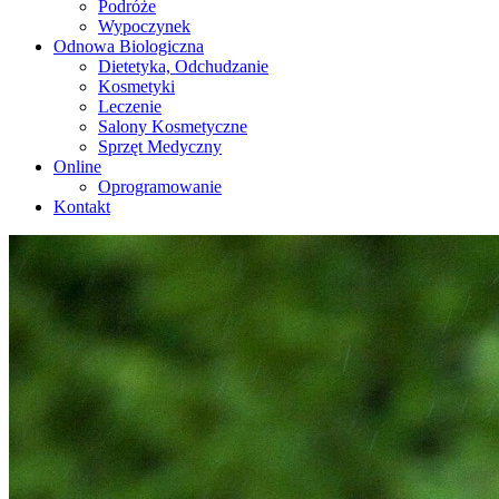
Podróże
Wypoczynek
Odnowa Biologiczna
Dietetyka, Odchudzanie
Kosmetyki
Leczenie
Salony Kosmetyczne
Sprzęt Medyczny
Online
Oprogramowanie
Kontakt