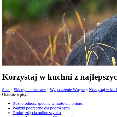
Korzystaj w kuchni z najlepszy
Start
»
Sklepy internetowe
»
Wyposażenie Wnętrz
»
Korzystaj w kuc
Ostatnie wpisy:
Różnorodność spódnic w hurtowni online.
Walizki podręczne dla podróżnych
Drukuj zdjęcia online szybko