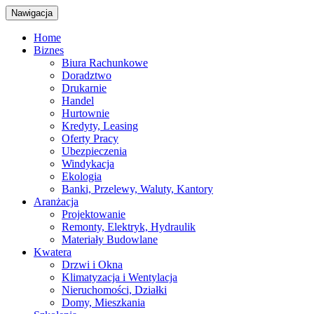
Nawigacja
Home
Biznes
Biura Rachunkowe
Doradztwo
Drukarnie
Handel
Hurtownie
Kredyty, Leasing
Oferty Pracy
Ubezpieczenia
Windykacja
Ekologia
Banki, Przelewy, Waluty, Kantory
Aranżacja
Projektowanie
Remonty, Elektryk, Hydraulik
Materiały Budowlane
Kwatera
Drzwi i Okna
Klimatyzacja i Wentylacja
Nieruchomości, Działki
Domy, Mieszkania