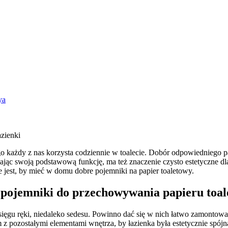
ya
zienki
 każdy z nas korzysta codziennie w toalecie. Dobór odpowiedniego pap
ąc swoją podstawową funkcję, ma też znaczenie czysto estetyczne dla ł
e jest, by mieć w domu dobre pojemniki na papier toaletowy.
pojemniki do przechowywania papieru toa
sięgu ręki, niedaleko sedesu. Powinno dać się w nich łatwo zamontowa
 pozostałymi elementami wnętrza, by łazienka była estetycznie spójna