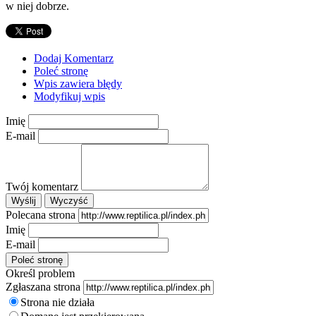
w niej dobrze.
Dodaj Komentarz
Poleć stronę
Wpis zawiera błędy
Modyfikuj wpis
Imię
E-mail
Twój komentarz
Polecana strona
Imię
E-mail
Określ problem
Zgłaszana strona
Strona nie działa