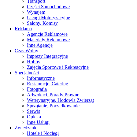
Transport
Części Samochodowe
Wynajem
Usługi Motoryzacyjne
Salony, Komisy
Reklama
Agencje Reklamowe
Materiały Reklamowe
Inne Agencje
Czas Wolny
Imprezy Integracyjne
Hobby
Zajęcia Sportowe i Rekreacyjne
Specjalności
Informatyczne
Restauracje, Catering
Fotografia
Adwokaci, Porady Prawne
Weterynaryjne, Hodowla Zwierząt
Sprzątanie, Porządkowanie
Serwis
Opieka
Inne Usługi
Zwiedzanie
Hotele i Noclegi