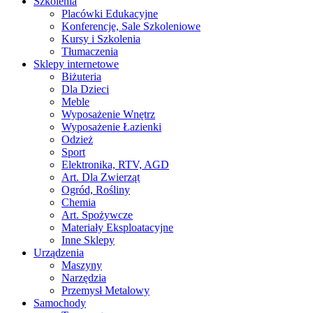
Szkolenia
Placówki Edukacyjne
Konferencje, Sale Szkoleniowe
Kursy i Szkolenia
Tłumaczenia
Sklepy internetowe
Biżuteria
Dla Dzieci
Meble
Wyposażenie Wnętrz
Wyposażenie Łazienki
Odzież
Sport
Elektronika, RTV, AGD
Art. Dla Zwierząt
Ogród, Rośliny
Chemia
Art. Spożywcze
Materiały Eksploatacyjne
Inne Sklepy
Urządzenia
Maszyny
Narzędzia
Przemysł Metalowy
Samochody