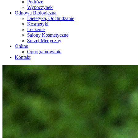
Podróże
Wypoczynek
Odnowa Biologiczna
Dietetyka, Odchudzanie
Kosmetyki
Leczenie
Salony Kosmetyczne
Sprzęt Medyczny
Online
Oprogramowanie
Kontakt