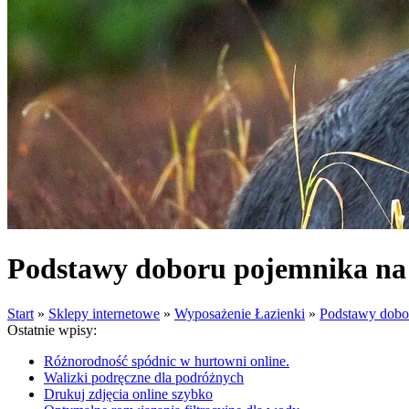
Podstawy doboru pojemnika na 
Start
»
Sklepy internetowe
»
Wyposażenie Łazienki
»
Podstawy dobor
Ostatnie wpisy:
Różnorodność spódnic w hurtowni online.
Walizki podręczne dla podróżnych
Drukuj zdjęcia online szybko