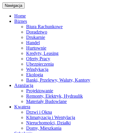
Nawigacja
Home
Biznes
Biura Rachunkowe
Doradztwo
Drukarnie
Handel
Hurtownie
Kredyty, Leasing
Oferty Pracy
Ubezpieczenia
Windykacja
Ekologia
Banki, Przelewy, Waluty, Kantory
Aranżacja
Projektowanie
Remonty, Elektryk, Hydraulik
Materiały Budowlane
Kwatera
Drzwi i Okna
Klimatyzacja i Wentylacja
Nieruchomości, Działki
Domy, Mieszkania