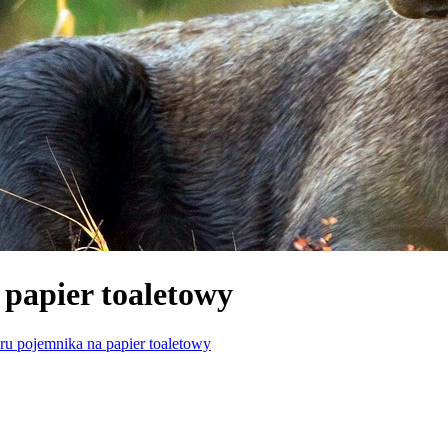
papier toaletowy
u pojemnika na papier toaletowy