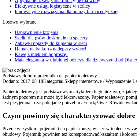
Optymalne rozwiązania filtracyjne dla wody
Efektywne usługi logistyczne w stolicy
Innowacyjne rozwiązania dla branży farmaceutycznej
Losowo wybrane:
Usprawnienie krojenia
Szelki dla psów doskonałe na spacery
Zabawki pojazdy do kupienia w sieci
Hamak na balkon - najlepszy wybór!
Kawę z mlekiem poproszę!
Mała elegantka w ulubionej odzieży dla dziewczynki od Disne
Podstawy doboru pojemnika na papier toaletowy
Dodano: 2017-08-18
Kategoria: Sklepy internetowe / Wyposażenie Ła
Papier toaletowy jest podstawowym artykułem higienicznym, z jakiego
żadnym pozorem nie może być lekceważony. Papier toaletowy, pomijaj
jest przyjemna, a zaspokajanie potrzeb mało uciążliwe. Równie ważn
Czym powinny się charakteryzować dobre 
Przede wszystkim, pojemniki na papier muszą wisieć w toalecie w za
obudowy. Pojemnik powinien też korespondować kształtem i kolorem z