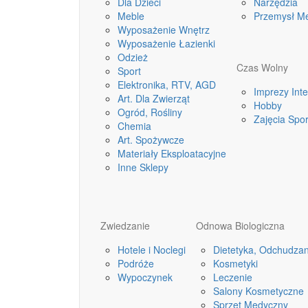
Dla Dzieci
Narzędzia
Meble
Przemysł M
Wyposażenie Wnętrz
Wyposażenie Łazienki
Odzież
Czas Wolny
Sport
Elektronika, RTV, AGD
Imprezy Int
Art. Dla Zwierząt
Hobby
Ogród, Rośliny
Zajęcia Spo
Chemia
Art. Spożywcze
Materiały Eksploatacyjne
Inne Sklepy
Zwiedzanie
Odnowa Biologiczna
Hotele i Noclegi
Dietetyka, Odchudzan
Podróże
Kosmetyki
Wypoczynek
Leczenie
Salony Kosmetyczne
Sprzęt Medyczny