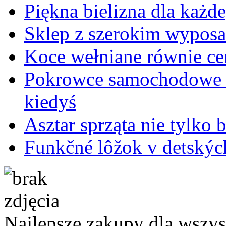
Piękna bielizna dla każd
Sklep z szerokim wypos
Koce wełniane równie cen
Pokrowce samochodowe dz
kiedyś
Asztar sprząta nie tylko
Funkčné lôžok v detských
Najlepsze zakupy dla wszy