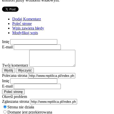
komfort jazdy wózkiem widłowym.
Dodaj Komentarz
Poleć stronę
Wpis zawiera błędy
Modyfikuj wpis
Imię
E-mail
Twój komentarz
Polecana strona
Imię
E-mail
Określ problem
Zgłaszana strona
Strona nie działa
Domane jest przekierowana