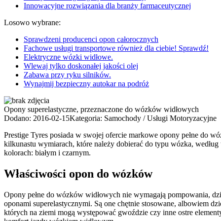
Innowacyjne rozwiązania dla branży farmaceutycznej
Losowo wybrane:
Sprawdzeni producenci opon całorocznych
Fachowe usługi transportowe również dla ciebie! Sprawdź!
Elektryczne wózki widłowe.
Wlewaj tylko doskonałej jakości olej
Zabawa przy ryku silników.
Wynajmij bezpieczny autokar na podróż
Opony superelastyczne, przeznaczone do wózków widłowych
Dodano: 2016-02-15
Kategoria: Samochody / Usługi Motoryzacyjne
Prestige Tyres posiada w swojej ofercie markowe opony pełne do w
kilkunastu wymiarach, które należy dobierać do typu wózka, według
kolorach: białym i czarnym.
Właściwości opon do wózków
Opony pełne do wózków widłowych nie wymagają pompowania, dzięki 
oponami superelastycznymi. Są one chętnie stosowane, albowiem dzię
których na ziemi mogą występować gwoździe czy inne ostre elementy