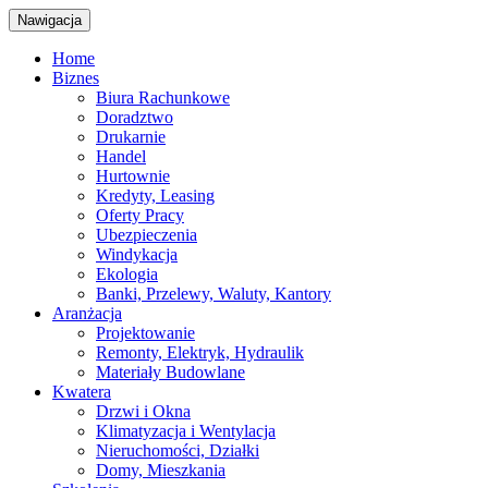
Nawigacja
Home
Biznes
Biura Rachunkowe
Doradztwo
Drukarnie
Handel
Hurtownie
Kredyty, Leasing
Oferty Pracy
Ubezpieczenia
Windykacja
Ekologia
Banki, Przelewy, Waluty, Kantory
Aranżacja
Projektowanie
Remonty, Elektryk, Hydraulik
Materiały Budowlane
Kwatera
Drzwi i Okna
Klimatyzacja i Wentylacja
Nieruchomości, Działki
Domy, Mieszkania