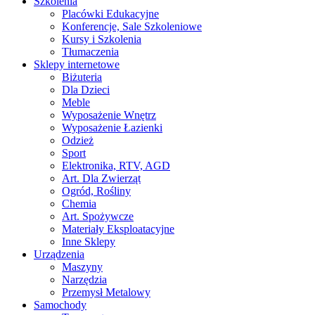
Szkolenia
Placówki Edukacyjne
Konferencje, Sale Szkoleniowe
Kursy i Szkolenia
Tłumaczenia
Sklepy internetowe
Biżuteria
Dla Dzieci
Meble
Wyposażenie Wnętrz
Wyposażenie Łazienki
Odzież
Sport
Elektronika, RTV, AGD
Art. Dla Zwierząt
Ogród, Rośliny
Chemia
Art. Spożywcze
Materiały Eksploatacyjne
Inne Sklepy
Urządzenia
Maszyny
Narzędzia
Przemysł Metalowy
Samochody