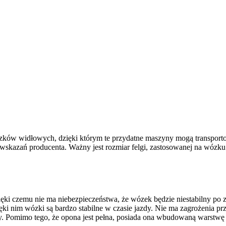
ózków widłowych, dzięki którym te przydatne maszyny mogą transpor
 wskazań producenta. Ważny jest rozmiar felgi, zastosowanej na wózk
czemu nie ma niebezpieczeństwa, że wózek będzie niestabilny po zej
ki nim wózki są bardzo stabilne w czasie jazdy. Nie ma zagrożenia pr
. Pomimo tego, że opona jest pełna, posiada ona wbudowaną warstwę g