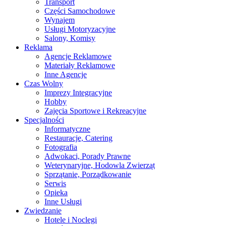
Transport
Części Samochodowe
Wynajem
Usługi Motoryzacyjne
Salony, Komisy
Reklama
Agencje Reklamowe
Materiały Reklamowe
Inne Agencje
Czas Wolny
Imprezy Integracyjne
Hobby
Zajęcia Sportowe i Rekreacyjne
Specjalności
Informatyczne
Restauracje, Catering
Fotografia
Adwokaci, Porady Prawne
Weterynaryjne, Hodowla Zwierząt
Sprzątanie, Porządkowanie
Serwis
Opieka
Inne Usługi
Zwiedzanie
Hotele i Noclegi