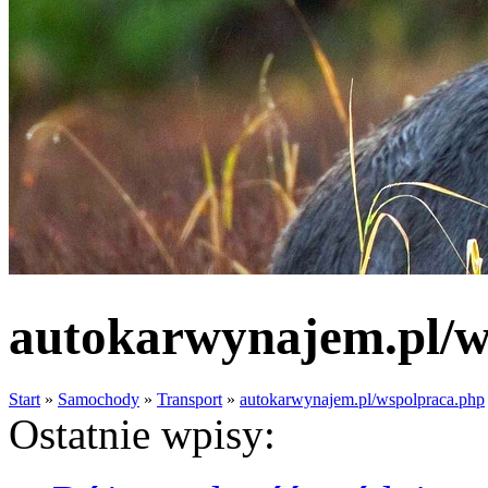
autokarwynajem.pl/w
Start
»
Samochody
»
Transport
»
autokarwynajem.pl/wspolpraca.php
Ostatnie wpisy: