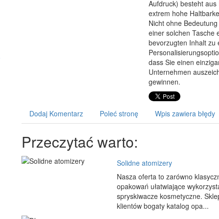
Aufdruck) besteht aus 
extrem hohe Haltbarkei
Nicht ohne Bedeutung i
einer solchen Tasche
bevorzugten Inhalt zu 
Personalisierungsopti
o
dass Sie einen einziga
Unternehmen auszeichn
gewinnen.
Dodaj Komentarz
Poleć stronę
Wpis zawiera błędy
Przeczytać warto:
Solidne atomizery
Nasza oferta to zarówno klasyczn
opakowań ułatwiające wykorzyst
spryskiwacze kosmetyczne. Sklep
klientów bogaty katalog opa...