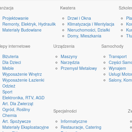
anżacja
Kwatera
Szkole
Projektowanie
Drzwi i Okna
Pl
Remonty, Elektryk, Hydraulik
Klimatyzacja i Wentylacja
Ko
Materiały Budowlane
Nieruchomości, Działki
Kur
Domy, Mieszkania
Tł
lepy internetowe
Urządzenia
Samochody
Biżuteria
Maszyny
Transport
Dla Dzieci
Narzędzia
Części Sam
Meble
Przemysł Metalowy
Wynajem
Wyposażenie Wnętrz
Usługi Moto
Wyposażenie Łazienki
Salony, Kom
Odzież
Sport
Elektronika, RTV, AGD
Art. Dla Zwierząt
Ogród, Rośliny
Specjalności
Z
Chemia
Art. Spożywcze
Informatyczne
Materiały Eksploatacyjne
Restauracje, Catering