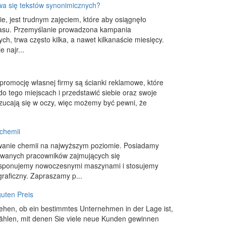
a się tekstów synonimicznych?
ie, jest trudnym zajęciem, które aby osiągnęło
zasu. Przemyślanie prowadzona kampania
ch, trwa często kilka, a nawet kilkanaście miesięcy.
 najr...
romocję własnej firmy są ścianki reklamowe, które
 tego miejscach i przedstawić siebie oraz swoje
rzucają się w oczy, więc możemy być pewni, że
chemii
wanie chemii na najwyższym poziomie. Posiadamy
kowanych pracowników zajmujących się
sponujemy nowoczesnymi maszynami i stosujemy
graficzny. Zapraszamy p...
guten Preis
u sehen, ob ein bestimmtes Unternehmen in der Lage ist,
ählen, mit denen Sie viele neue Kunden gewinnen