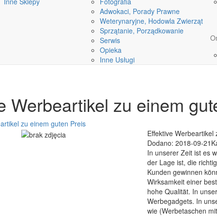
Inne Sklepy
Fotografia
Adwokaci, Porady Prawne
Weterynaryjne, Hodowla Zwierząt
Sprzątanie, Porządkowanie
On
Serwis
Opieka
Inne Usługi
ve Werbeartikel zu einem gut
artikel zu einem guten Preis
Effektive Werbeartikel
Dodano: 2018-09-21
K
In unserer Zeit ist es
der Lage ist, die rich
Kunden gewinnen könne
Wirksamkeit einer bes
hohe Qualität. In unse
Werbegadgets. In uns
wie (Werbetaschen mit