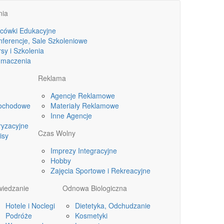
nia
acówki Edukacyjne
nferencje, Sale Szkoleniowe
sy i Szkolenia
umaczenia
Reklama
Agencje Reklamowe
ochodowe
Materiały Reklamowe
Inne Agencje
ryzacyjne
Czas Wolny
isy
Imprezy Integracyjne
Hobby
Zajęcia Sportowe i Rekreacyjne
wiedzanie
Odnowa Biologiczna
Hotele i Noclegi
Dietetyka, Odchudzanie
Podróże
Kosmetyki