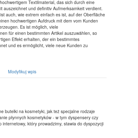
hochwertigem Textilmaterial, das sich durch eine
t auszeichnet und definitiv Aufmerksamkeit verdient.
st auch, wie extrem einfach es ist, auf der Oberfläche
 einen hochwertigen Aufdruck mit dem vom Kunden
erzeugen. Es ist möglich, viele
onen für einen bestimmten Artikel auszuwählen, so
rtigen Effekt erhalten, der ein bestimmtes
et und es ermöglicht, viele neue Kunden zu
Modyfikuj wpis
e butelki na kosmetyki, jak też specjalne rodzaje
anie płynnych kosmetyków - w tym dyspensery czy
 internetowy, który prowadzimy, stawia do dyspozycji