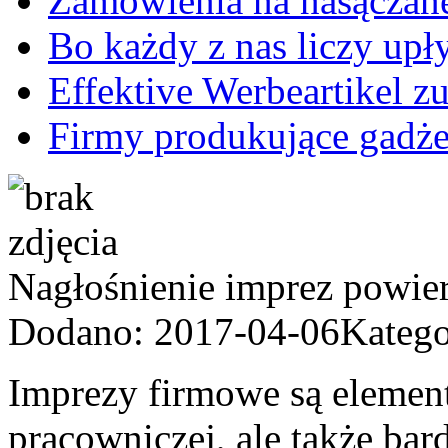
Zamówienia na nasączane
Bo każdy z nas liczy upł
Effektive Werbeartikel z
Firmy produkujące gadż
Nagłośnienie imprez powier
Dodano: 2017-04-06
Katego
Imprezy firmowe są element
pracowniczej, ale także bar