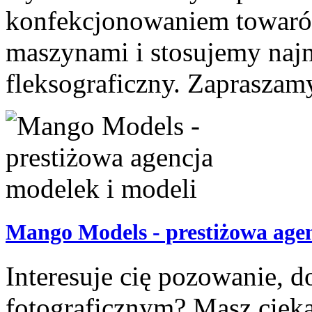
konfekcjonowaniem towar
maszynami i stosujemy najn
fleksograficzny. Zapraszamy
Mango Models - prestiżowa agen
Interesuje cię pozowanie, d
fotograficznym? Masz cieka