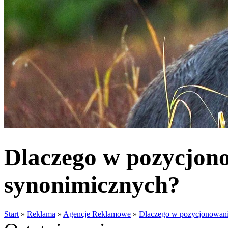
Dlaczego w pozycjono
synonimicznych?
Start
»
Reklama
»
Agencje Reklamowe
»
Dlaczego w pozycjonowani