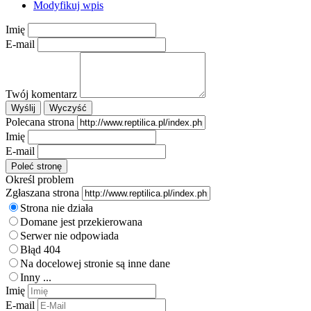
Modyfikuj wpis
Imię
E-mail
Twój komentarz
Polecana strona
Imię
E-mail
Określ problem
Zgłaszana strona
Strona nie działa
Domane jest przekierowana
Serwer nie odpowiada
Błąd 404
Na docelowej stronie są inne dane
Inny ...
Imię
E-mail