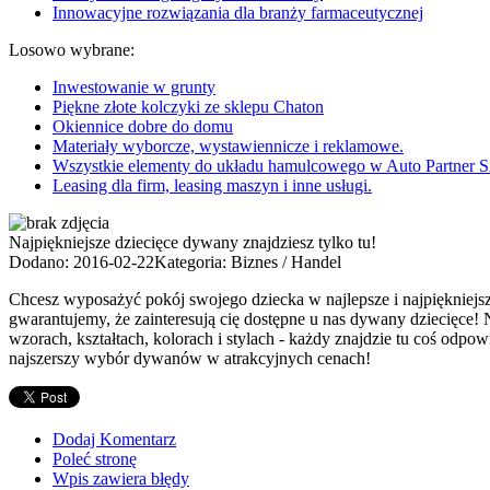
Innowacyjne rozwiązania dla branży farmaceutycznej
Losowo wybrane:
Inwestowanie w grunty
Piękne złote kolczyki ze sklepu Chaton
Okiennice dobre do domu
Materiały wyborcze, wystawiennicze i reklamowe.
Wszystkie elementy do układu hamulcowego w Auto Partner 
Leasing dla firm, leasing maszyn i inne usługi.
Najpiękniejsze dziecięce dywany znajdziesz tylko tu!
Dodano: 2016-02-22
Kategoria: Biznes / Handel
Chcesz wyposażyć pokój swojego dziecka w najlepsze i najpiękniejsz
gwarantujemy, że zainteresują cię dostępne u nas dywany dziecięce!
wzorach, kształtach, kolorach i stylach - każdy znajdzie tu coś odpo
najszerszy wybór dywanów w atrakcyjnych cenach!
Dodaj Komentarz
Poleć stronę
Wpis zawiera błędy