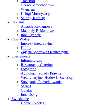
Transport
Części Samochodowe
Wynajem
Usługi Motoryzacyjne
Salony, Komisy
Reklama
Agencje Reklamowe
Materiały Reklamowe
Inne Agencje
Czas Wolny
Imprezy Integracyjne
Hobby
Zajęcia Sportowe i Rekreacyjne
Specjalności
Informatyczne
Restauracje, Catering
Fotografia
Adwokaci, Porady Prawne
Weterynaryjne, Hodowla Zwierząt
Sprzątanie, Porządkowanie
Serwis
Opieka
Inne Usługi
Zwiedzanie
Hotele i Noclegi