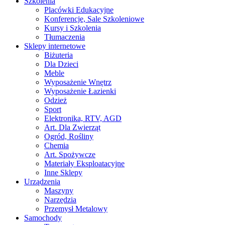
Szkolenia
Placówki Edukacyjne
Konferencje, Sale Szkoleniowe
Kursy i Szkolenia
Tłumaczenia
Sklepy internetowe
Biżuteria
Dla Dzieci
Meble
Wyposażenie Wnętrz
Wyposażenie Łazienki
Odzież
Sport
Elektronika, RTV, AGD
Art. Dla Zwierząt
Ogród, Rośliny
Chemia
Art. Spożywcze
Materiały Eksploatacyjne
Inne Sklepy
Urządzenia
Maszyny
Narzędzia
Przemysł Metalowy
Samochody