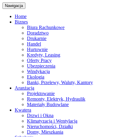
Nawigacja
Home
Biznes
Biura Rachunkowe
Doradztwo
Drukarnie
Handel
Hurtownie
Kredyty, Leasing
Oferty Pracy
Ubezpieczenia
Windykacja
Ekologia
Banki, Przelewy, Waluty, Kantory
Aranżacja
Projektowanie
Remonty, Elektryk, Hydraulik
Materiały Budowlane
Kwatera
Drzwi i Okna
Klimatyzacja i Wentylacja
Nieruchomości, Działki
Domy, Mieszkania