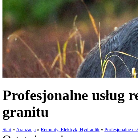
Profesjonalne usług r
granitu
Start
»
Aranżacja
»
Remonty, Elektryk, Hydraulik
»
Profesjonalne usł