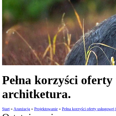
Pełna korzyści oferty
architketura.
Start
»
Aranżacja
»
Projektowanie
»
Pełna korzyści oferty usługowej 