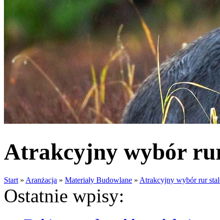
Atrakcyjny wybór rur
Start
»
Aranżacja
»
Materiały Budowlane
»
Atrakcyjny wybór rur st
Ostatnie wpisy: