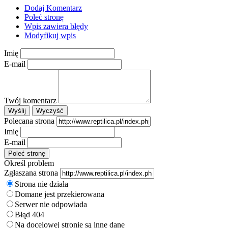
Dodaj Komentarz
Poleć stronę
Wpis zawiera błędy
Modyfikuj wpis
Imię
E-mail
Twój komentarz
Polecana strona
Imię
E-mail
Określ problem
Zgłaszana strona
Strona nie działa
Domane jest przekierowana
Serwer nie odpowiada
Błąd 404
Na docelowej stronie są inne dane