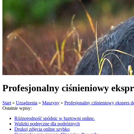
Profesjonalny ciśnieniowy eksp
Start
»
Urządzenia
»
Maszyny
»
Profesjonalny ciśnieniowy ekspres 
Ostatnie wpisy:
Różnorodność spódnic w hurtowni online.
Walizki podręczne dla podróżnych
Drukuj zdjęcia online szybko