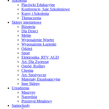
Szkolenia
Placówki Edukacyjne
Konferencje, Sale Szkoleniowe
Kursy i Szkolenia
Tłumaczenia
Sklepy internetowe
Biżuteria
Dla Dzieci
Meble
Wyposażenie Wnętrz
Wyposażenie Łazienki
Odzież
Sport
Elektronika, RTV, AGD
Art. Dla Zwierząt
Ogród, Rośliny
Chemia
Art. Spożywcze
Materiały Eksploatacyjne
Inne Sklepy
Urządzenia
Maszyny
Narzędzia
Przemysł Metalowy
Samochody