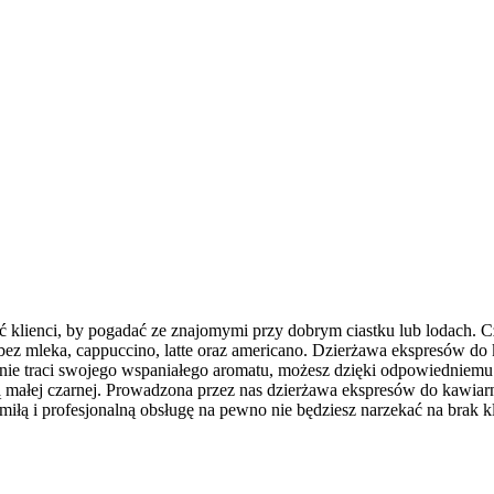
ać klienci, by pogadać ze znajomymi przy dobrym ciastku lub lodach. 
bez mleka, cappuccino, latte oraz americano. Dzierżawa ekspresów do
ie traci swojego wspaniałego aromatu, możesz dzięki odpowiedniemu p
ką małej czarnej. Prowadzona przez nas dzierżawa ekspresów do kawiarni
miłą i profesjonalną obsługę na pewno nie będziesz narzekać na brak kl