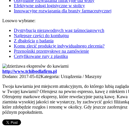
Optymalne rozwiązania filtracyjne dla wody
Efektywne usługi logistyczne w stolicy
Innowacyjne rozwiązania dla branży farmaceutycznej
Losowo wybrane:
Dystrybucja niezawodnych wag taśmociągowych
Najlepsze części do kombajnu
Z dbałością o badania
Komu zlecić produkcje indywidualnego zlecenia?
Przenośniki przemysłowe na zamówienie
Certyfikowane rury z plastiku
http://www.tchibodlafirm.pl
Dodano: 2017-05-02
Kategoria: Urządzenia / Maszyny
Twoja kawiarnia jest miejscem atrakcyjnym, do którego lubią zagląd
w Twojej kawiarni? Oferujesz na pewno espresso, kawę z mlekiem i 
Oferujemy markowe ekspresy, które rewelacyjnie parzą kawę. Kawa n
ziarnista wysokiej jakości nie wystarczy, by zachwycić gości filiżan
które zdobędzie rozgłos i renomę w okolicy. Gdy jeszcze zaoferujesz 
późnym popołudniem.