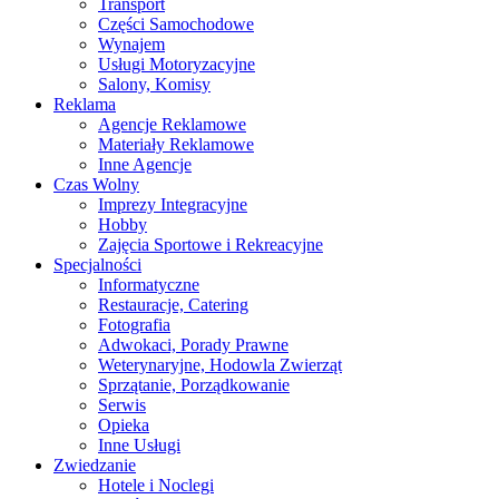
Transport
Części Samochodowe
Wynajem
Usługi Motoryzacyjne
Salony, Komisy
Reklama
Agencje Reklamowe
Materiały Reklamowe
Inne Agencje
Czas Wolny
Imprezy Integracyjne
Hobby
Zajęcia Sportowe i Rekreacyjne
Specjalności
Informatyczne
Restauracje, Catering
Fotografia
Adwokaci, Porady Prawne
Weterynaryjne, Hodowla Zwierząt
Sprzątanie, Porządkowanie
Serwis
Opieka
Inne Usługi
Zwiedzanie
Hotele i Noclegi