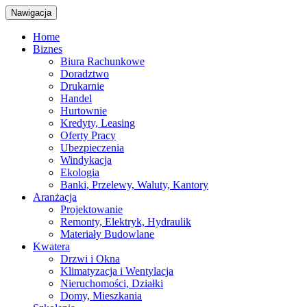
Nawigacja
Home
Biznes
Biura Rachunkowe
Doradztwo
Drukarnie
Handel
Hurtownie
Kredyty, Leasing
Oferty Pracy
Ubezpieczenia
Windykacja
Ekologia
Banki, Przelewy, Waluty, Kantory
Aranżacja
Projektowanie
Remonty, Elektryk, Hydraulik
Materiały Budowlane
Kwatera
Drzwi i Okna
Klimatyzacja i Wentylacja
Nieruchomości, Działki
Domy, Mieszkania