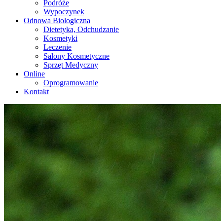
Podróże
Wypoczynek
Odnowa Biologiczna
Dietetyka, Odchudzanie
Kosmetyki
Leczenie
Salony Kosmetyczne
Sprzęt Medyczny
Online
Oprogramowanie
Kontakt