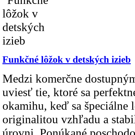
Funkčné lôžok v detských izieb
Medzi komerčne dostupnými
uviesť tie, ktoré sa perfekt
okamihu, keď sa špeciálne l
originalitou vzhľadu a stabi
úrovni. Ponúkané poschodov