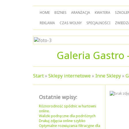
HOME
BIZNES
ARANŻACJA
KWATERA
SZKOLE
REKLAMA
CZAS WOLNY
SPECJALNOŚCI
ZWIEDZ
Galeria Gastro 
Start
»
Sklepy internetowe
»
Inne Sklepy
»
G
Ostatnie wpisy:
Różnorodność spódnic w hurtowni
online.
Walizki podręczne dla podróżnych
Drukuj zdjęcia online szybko
Optymalne rozwiązania filtracyjne dla