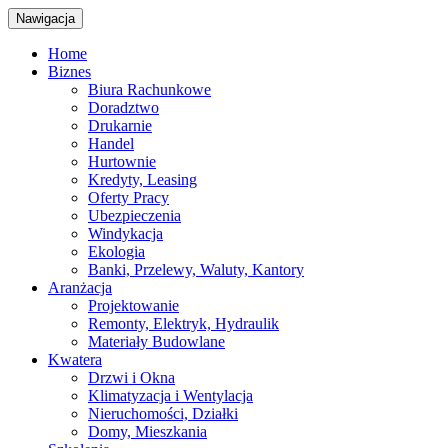
Nawigacja
Home
Biznes
Biura Rachunkowe
Doradztwo
Drukarnie
Handel
Hurtownie
Kredyty, Leasing
Oferty Pracy
Ubezpieczenia
Windykacja
Ekologia
Banki, Przelewy, Waluty, Kantory
Aranżacja
Projektowanie
Remonty, Elektryk, Hydraulik
Materiały Budowlane
Kwatera
Drzwi i Okna
Klimatyzacja i Wentylacja
Nieruchomości, Działki
Domy, Mieszkania