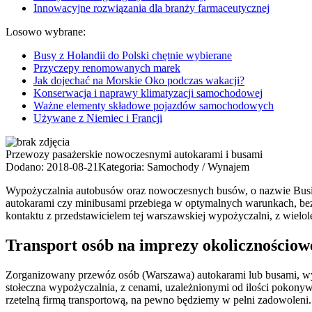
Innowacyjne rozwiązania dla branży farmaceutycznej
Losowo wybrane:
Busy z Holandii do Polski chętnie wybierane
Przyczepy renomowanych marek
Jak dojechać na Morskie Oko podczas wakacji?
Konserwacja i naprawy klimatyzacji samochodowej
Ważne elementy składowe pojazdów samochodowych
Używane z Niemiec i Francji
Przewozy pasażerskie nowoczesnymi autokarami i busami
Dodano: 2018-08-21
Kategoria: Samochody / Wynajem
Wypożyczalnia autobusów oraz nowoczesnych busów, o nazwie Busik,
autokarami czy minibusami przebiega w optymalnych warunkach, bezp
kontaktu z przedstawicielem tej warszawskiej wypożyczalni, z wielol
Transport osób na imprezy okolicznościow
Zorganizowany przewóz osób (Warszawa) autokarami lub busami, wyb
stołeczna wypożyczalnia, z cenami, uzależnionymi od ilości pok
rzetelną firmą transportową, na pewno będziemy w pełni zadowoleni.