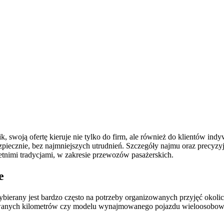
 swoją ofertę kieruje nie tylko do firm, ale również do klientów 
iecznie, bez najmniejszych utrudnień. Szczegóły najmu oraz precyzyj
etnimi tradycjami, w zakresie przewozów pasażerskich.
e
ierany jest bardzo często na potrzeby organizowanych przyjęć okol
onywanych kilometrów czy modelu wynajmowanego pojazdu wieloosobo