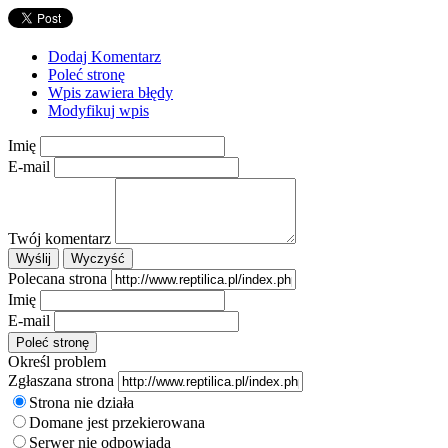
Dodaj Komentarz
Poleć stronę
Wpis zawiera błędy
Modyfikuj wpis
Imię
E-mail
Twój komentarz
Polecana strona
Imię
E-mail
Określ problem
Zgłaszana strona
Strona nie działa
Domane jest przekierowana
Serwer nie odpowiada