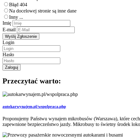
Błąd 404
Na docelowej stronie są inne dane
Inny ...
Imię
E-mail
Login
Hasło
Przeczytać warto:
autokarwynajem.pl/wspolpraca.php
Proponujemy Państwu wynajem mikrobusów (Warszawa), które cechują
zapewnione bezpieczeństwo jazdy. Mikrobusy to świetny środek lokom