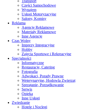
Transport
Części Samochodowe
Wynajem
Usługi Motoryzacyjne
Salony, Komisy
Reklama
Agencje Reklamowe
Materiały Reklamowe
Inne Agencje
Czas Wolny
Imprezy Integracyjne
Hobby
Zajęcia Sportowe i Rekreacyjne
Specjalności
Informatyczne
Restauracje, Catering
Fotografia
Adwokaci, Porady Prawne
Weterynaryjne, Hodowla Zwierząt
Sprzątanie, Porządkowanie
Serwis
Opieka
Inne Usługi
Zwiedzanie
Hotele i Noclegi