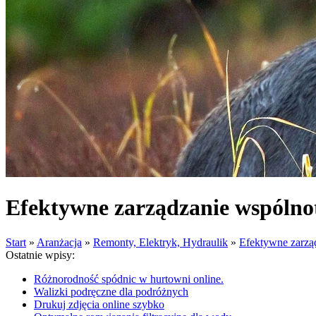
Efektywne zarządzanie wspólno
Start
»
Aranżacja
»
Remonty, Elektryk, Hydraulik
»
Efektywne zarzą
Ostatnie wpisy:
Różnorodność spódnic w hurtowni online.
Walizki podręczne dla podróżnych
Drukuj zdjęcia online szybko