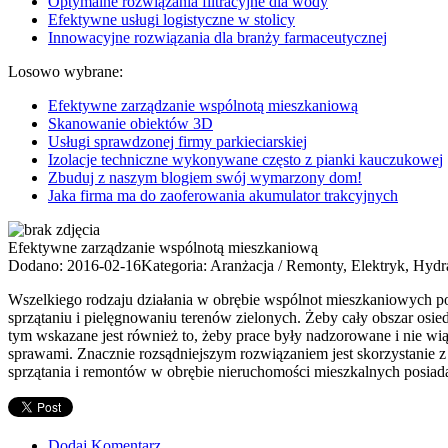
Optymalne rozwiązania filtracyjne dla wody
Efektywne usługi logistyczne w stolicy
Innowacyjne rozwiązania dla branży farmaceutycznej
Losowo wybrane:
Efektywne zarządzanie wspólnotą mieszkaniową
Skanowanie obiektów 3D
Usługi sprawdzonej firmy parkieciarskiej
Izolacje techniczne wykonywane często z pianki kauczukowej
Zbuduj z naszym blogiem swój wymarzony dom!
Jaka firma ma do zaoferowania akumulator trakcyjnych
Efektywne zarządzanie wspólnotą mieszkaniową
Dodano: 2016-02-16
Kategoria: Aranżacja / Remonty, Elektryk, Hydr
Wszelkiego rodzaju działania w obrębie wspólnot mieszkaniowych 
sprzątaniu i pielęgnowaniu terenów zielonych. Żeby cały obszar osiedl
tym wskazane jest również to, żeby prace były nadzorowane i nie w
sprawami. Znacznie rozsądniejszym rozwiązaniem jest skorzystanie z 
sprzątania i remontów w obrębie nieruchomości mieszkalnych posiada
Dodaj Komentarz