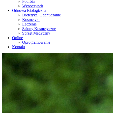
Podróże
Wypoczynek
Odnowa Biologiczna
Dietetyka, Odchudzanie
Kosmetyki
Leczenie
Salony Kosmetyczne
Sprzęt Medyczny
Online
Oprogramowanie
Kontakt