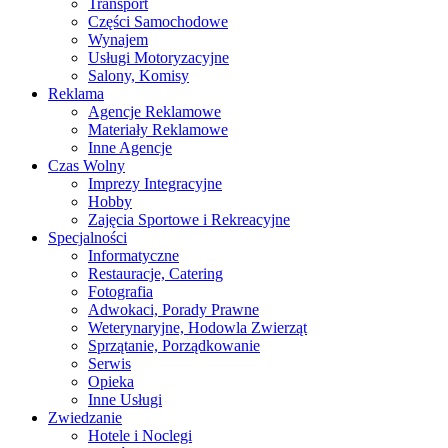
Transport
Części Samochodowe
Wynajem
Usługi Motoryzacyjne
Salony, Komisy
Reklama
Agencje Reklamowe
Materiały Reklamowe
Inne Agencje
Czas Wolny
Imprezy Integracyjne
Hobby
Zajęcia Sportowe i Rekreacyjne
Specjalności
Informatyczne
Restauracje, Catering
Fotografia
Adwokaci, Porady Prawne
Weterynaryjne, Hodowla Zwierząt
Sprzątanie, Porządkowanie
Serwis
Opieka
Inne Usługi
Zwiedzanie
Hotele i Noclegi