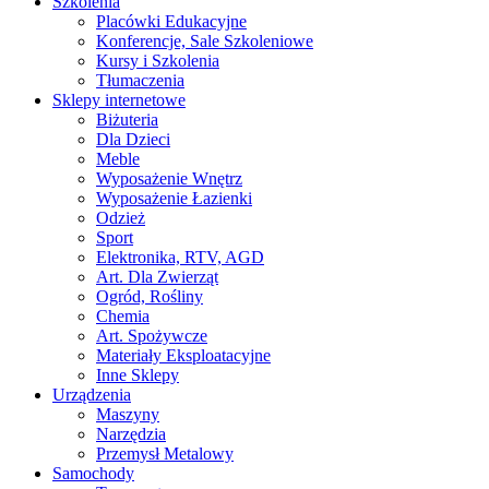
Szkolenia
Placówki Edukacyjne
Konferencje, Sale Szkoleniowe
Kursy i Szkolenia
Tłumaczenia
Sklepy internetowe
Biżuteria
Dla Dzieci
Meble
Wyposażenie Wnętrz
Wyposażenie Łazienki
Odzież
Sport
Elektronika, RTV, AGD
Art. Dla Zwierząt
Ogród, Rośliny
Chemia
Art. Spożywcze
Materiały Eksploatacyjne
Inne Sklepy
Urządzenia
Maszyny
Narzędzia
Przemysł Metalowy
Samochody