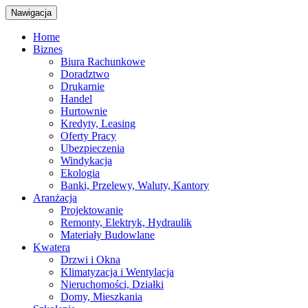
Nawigacja
Home
Biznes
Biura Rachunkowe
Doradztwo
Drukarnie
Handel
Hurtownie
Kredyty, Leasing
Oferty Pracy
Ubezpieczenia
Windykacja
Ekologia
Banki, Przelewy, Waluty, Kantory
Aranżacja
Projektowanie
Remonty, Elektryk, Hydraulik
Materiały Budowlane
Kwatera
Drzwi i Okna
Klimatyzacja i Wentylacja
Nieruchomości, Działki
Domy, Mieszkania