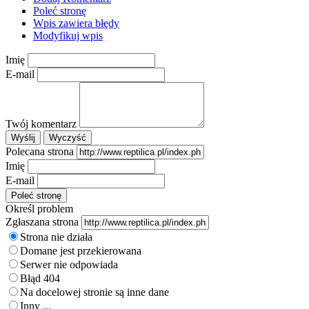
Poleć stronę
Wpis zawiera błędy
Modyfikuj wpis
Imię
E-mail
Twój komentarz
Polecana strona
Imię
E-mail
Określ problem
Zgłaszana strona
Strona nie działa
Domane jest przekierowana
Serwer nie odpowiada
Błąd 404
Na docelowej stronie są inne dane
Inny ...