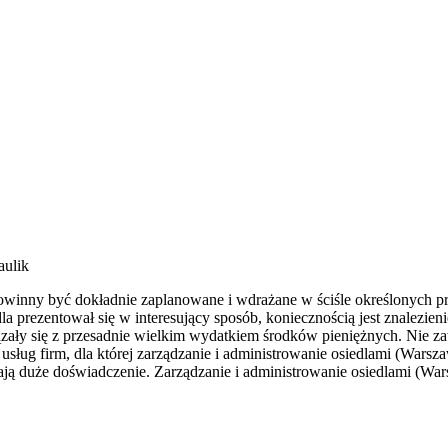
aulik
powinny być dokładnie zaplanowane i wdrażane w ściśle określonych
a prezentował się w interesujący sposób, koniecznością jest znalezieni
iązały się z przesadnie wielkim wydatkiem środków pieniężnych. Nie z
usług firm, dla której zarządzanie i administrowanie osiedlami (Wars
ją duże doświadczenie. Zarządzanie i administrowanie osiedlami (Wars