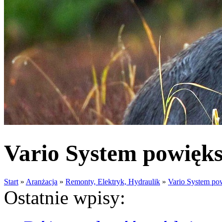
Vario System powięks
Start
»
Aranżacja
»
Remonty, Elektryk, Hydraulik
»
Vario System po
Ostatnie wpisy: